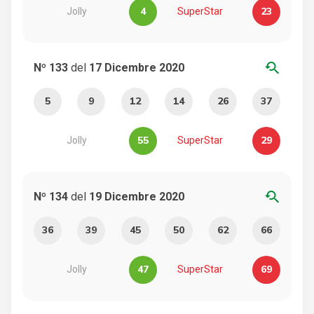
4
23
Jolly
SuperStar
youtube_searched_for
Nº 133
del
17 Dicembre 2020
5
9
12
14
26
37
55
29
Jolly
SuperStar
youtube_searched_for
Nº 134
del
19 Dicembre 2020
36
39
45
50
62
66
47
69
Jolly
SuperStar