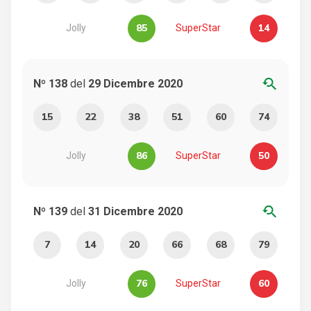
85
14
Jolly
SuperStar
youtube_searched_for
Nº 138
del
29 Dicembre 2020
15
22
38
51
60
74
86
50
Jolly
SuperStar
youtube_searched_for
Nº 139
del
31 Dicembre 2020
7
14
20
66
68
79
76
60
Jolly
SuperStar