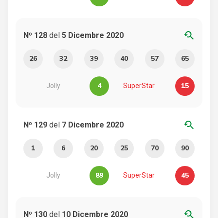
youtube_searched_for
Nº 128
del
5 Dicembre 2020
26
32
39
40
57
65
4
15
Jolly
SuperStar
youtube_searched_for
Nº 129
del
7 Dicembre 2020
1
6
20
25
70
90
89
45
Jolly
SuperStar
youtube_searched_for
Nº 130
del
10 Dicembre 2020