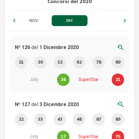
Concorsi del 2020
chevron_left
navigate_next
T
NOV
DIC
youtube_searched_for
Nº 126
del
1 Dicembre 2020
21
30
32
62
78
80
36
21
Jolly
SuperStar
youtube_searched_for
Nº 127
del
3 Dicembre 2020
22
33
43
48
87
89
17
75
Jolly
SuperStar