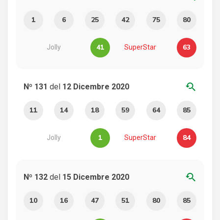
1
6
25
42
75
80
41
63
Jolly
SuperStar
youtube_searched_for
Nº 131
del
12 Dicembre 2020
11
14
18
59
64
85
1
84
Jolly
SuperStar
youtube_searched_for
Nº 132
del
15 Dicembre 2020
10
16
47
51
80
85