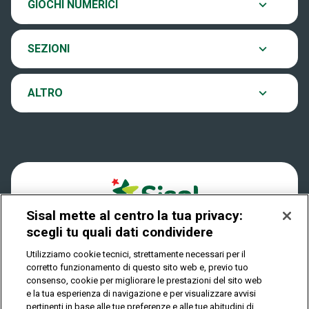
GIOCHI NUMERICI
Eurojackpot
Contatti
Archivio estrazioni
SEZIONI
VinciCasa
Notifiche
Verifica vincite
ALTRO
Win for Life
Accessibilità
Vincitori
Play Your Date
Cookies
News
Sisal mette al centro la tua privacy:
Privacy
scegli tu quali dati condividere
Utilizziamo cookie tecnici, strettamente necessari per il
corretto funzionamento di questo sito web e, previo tuo
IL GIOCO È VIETATO AI MINORI E PUÒ CAUSARE
consenso, cookie per migliorare le prestazioni del sito web
DIPENDENZA PATOLOGICA
e la tua esperienza di navigazione e per visualizzare avvisi
pertinenti in base alle tue preferenze e alle tue abitudini di