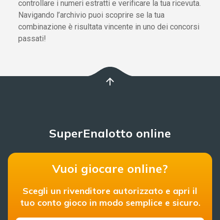
controllare i numeri estratti e verificare la tua ricevuta.
Navigando l’archivio puoi scoprire se la tua
combinazione è risultata vincente in uno dei concorsi
passati!
arrow_upward
SuperEnalotto online
Vuoi giocare online?
Scegli un rivenditore autorizzato e apri il
tuo conto gioco in modo semplice e sicuro.