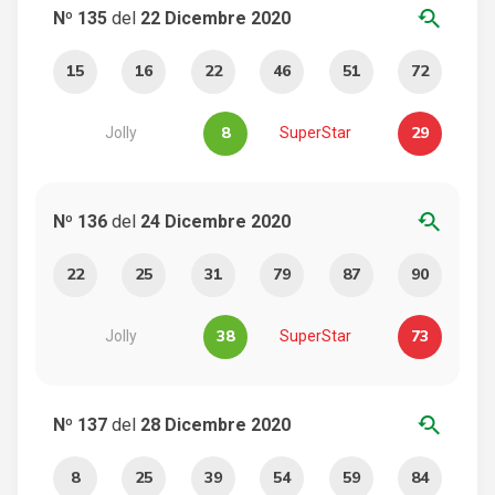
youtube_searched_for
Nº 135
del
22 Dicembre 2020
15
16
22
46
51
72
8
29
Jolly
SuperStar
youtube_searched_for
Nº 136
del
24 Dicembre 2020
22
25
31
79
87
90
38
73
Jolly
SuperStar
youtube_searched_for
Nº 137
del
28 Dicembre 2020
8
25
39
54
59
84