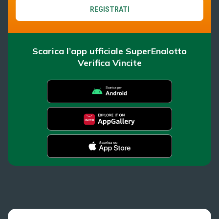
REGISTRATI
Scarica l’app ufficiale SuperEnalotto
Verifica Vincite
SuperEnalotto
Super Win for Life
Scopri il gioco
SiVinceTutto
Chi siamo
Ultima estrazione