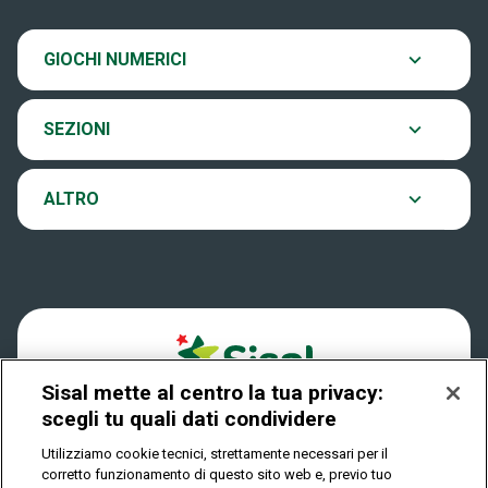
SiVinceTutto
Chi siamo
Ultima estrazione
GIOCHI NUMERICI
Eurojackpot
Contatti
Archivio estrazioni
SEZIONI
VinciCasa
Notifiche
Verifica vincite
ALTRO
Win for Life
Accessibilità
Vincitori
Play Your Date
Cookies
News
Sisal mette al centro la tua privacy:
Privacy
scegli tu quali dati condividere
Utilizziamo cookie tecnici, strettamente necessari per il
corretto funzionamento di questo sito web e, previo tuo