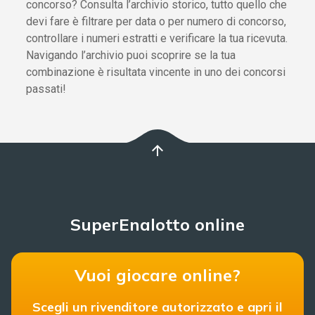
concorso? Consulta l’archivio storico, tutto quello che
devi fare è filtrare per data o per numero di concorso,
controllare i numeri estratti e verificare la tua ricevuta.
Navigando l’archivio puoi scoprire se la tua
combinazione è risultata vincente in uno dei concorsi
passati!
arrow_upward
SuperEnalotto online
Vuoi giocare online?
Scegli un rivenditore autorizzato e apri il