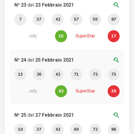
youtube_searched_for
Nº 23
del
23 Febbraio 2021
7
37
42
57
59
87
15
17
Jolly
SuperStar
youtube_searched_for
Nº 24
del
25 Febbraio 2021
13
26
42
71
72
73
62
30
Jolly
SuperStar
youtube_searched_for
Nº 25
del
27 Febbraio 2021
10
37
42
69
72
86