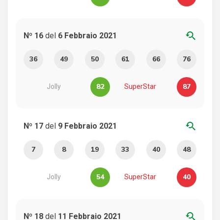
youtube_searched_for
Nº 16
del
6 Febbraio 2021
36
49
50
61
66
76
82
87
Jolly
SuperStar
youtube_searched_for
Nº 17
del
9 Febbraio 2021
7
8
19
33
40
48
54
40
Jolly
SuperStar
youtube_searched_for
Nº 18
del
11 Febbraio 2021