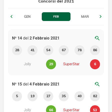
Concorsi del 2021
chevron_left
navigate_next
GEN
FEB
MAR
youtube_searched_for
Nº 14
del
2 Febbraio 2021
28
41
54
67
78
86
29
6
Jolly
SuperStar
youtube_searched_for
Nº 15
del
4 Febbraio 2021
5
19
27
35
40
82
66
53
Jolly
SuperStar