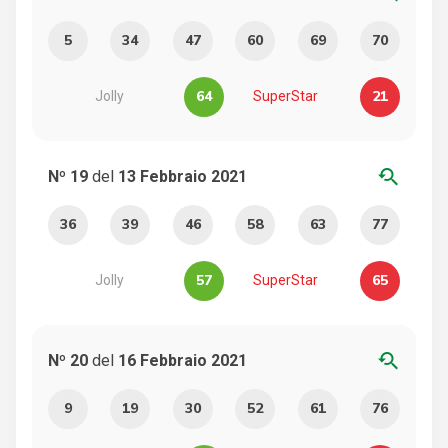
5
34
47
60
69
70
64
21
Jolly
SuperStar
youtube_searched_for
Nº 19
del
13 Febbraio 2021
36
39
46
58
63
77
57
65
Jolly
SuperStar
youtube_searched_for
Nº 20
del
16 Febbraio 2021
9
19
30
52
61
76