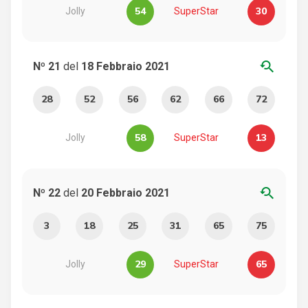
54
30
Jolly
SuperStar
youtube_searched_for
Nº 21
del
18 Febbraio 2021
28
52
56
62
66
72
58
13
Jolly
SuperStar
youtube_searched_for
Nº 22
del
20 Febbraio 2021
3
18
25
31
65
75
29
65
Jolly
SuperStar