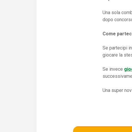
Una sola combi
dopo concors
Come partec
Se partecipi in
giocare la ste
Se invece
gio
successivamen
Una super novi