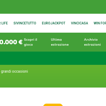
 LIFE
SIVINCETUTTO
EUROJACKPOT
VINCICASA
WIN FOR
Scopri il
Ultima
Archivio
0.000 €
gioco
estrazione
estrazioni
 grandi occasioni