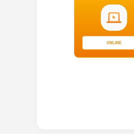
ONLINE