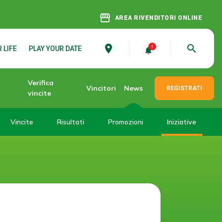
storefront
AREA RIVENDITORI ONLINE
place
search
 LIFE
PLAY YOUR DATE
Verifica
Vincitori
News
REGISTRATI
vincite
Vincite
Risultati
Promozioni
Iniziative