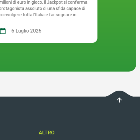
milioni di euro in gioco, il Jackpot si conferma
più in grande
protagonista assoluto di una sfida capace di
davanti a un i
coinvolgere tutta l’Italia e far sognare in
campione a cen
grande. Chi sarà il prossimo campione a
vittoria più a
mettere a segno la giocata decisiva e
ate_range
date_range
6 Luglio 2026
17 Gi
conquistare il Jackpot più ambito?
arrow_upward
ALTRO