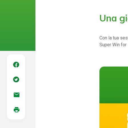
Una gi
Con la tua ses
Super Win for 
mail
print