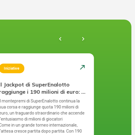
chevron_left
navigate_next
north_east
Iniziative
Iniziative
Il Jackpot di SuperEnalotto
Il Jackpo
raggiunge i 190 milioni di euro: il
raggiunge 
sogno mondiale continua
sogno div
Il montepremi di SuperEnalotto continua la
Il montepremi
sua corsa e raggiunge quota 190 milioni di
sua crescita 
euro, un traguardo straordinario che accende
importante s
l'entusiasmo di milioni di giocatori
Il Jackpot di
Come in un grande torneo internazionale,
clima da gran
l'attesa cresce partita dopo partita. Con 190
180 milioni d