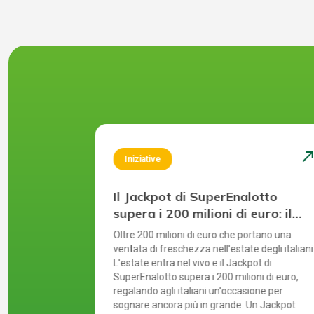
north_east
north_ea
Iniziative
otto vola
Il Jackpot di SuperEnalotto
continua a
supera i 200 milioni di euro: il
sogno più fresco dell’estate è
continua a
Oltre 200 milioni di euro che portano una
servito
do sogni,
ventata di freschezza nell'estate degli italian
i estrazione.
L'estate entra nel vivo e il Jackpot di
inua la sua
SuperEnalotto supera i 200 milioni di euro,
glia che
regalando agli italiani un'occasione per
iva: 170
sognare ancora più in grande. Un Jackpot