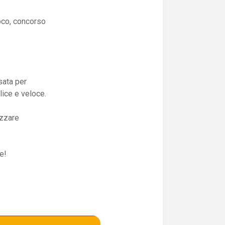
oco, concorso
sata per
ice e veloce.
izzare
e!