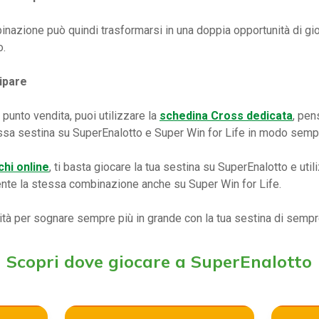
nazione può quindi trasformarsi in una doppia opportunità di gi
o.
ipare
 punto vendita, puoi utilizzare la
schedina Cross dedicata
, pen
ssa sestina su SuperEnalotto e Super Win for Life in modo sempl
chi online
, ti basta giocare la tua sestina su SuperEnalotto e util
te la stessa combinazione anche su Super Win for Life.
tà per sognare sempre più in grande con la tua sestina di sempr
Scopri dove giocare a SuperEnalotto