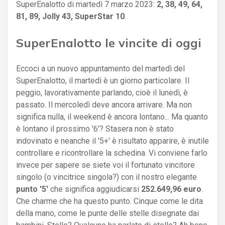
SuperEnalotto di martedì 7 marzo 2023:
2, 38, 49, 64,
81, 89, Jolly 43, SuperStar 10
.
SuperEnalotto le vincite di oggi
Eccoci a un nuovo appuntamento del martedì del
SuperEnalotto, il martedì è un giorno particolare. Il
peggio, lavorativamente parlando, cioè il lunedì, è
passato. Il mercoledì deve ancora arrivare. Ma non
significa nulla, il weekend è ancora lontano... Ma quanto
è lontano il prossimo '6'? Stasera non è stato
indovinato e neanche il '5+' è risultato apparire, è inutile
controllare e ricontrollare la schedina. Vi conviene farlo
invece per sapere se siete voi il fortunato vincitore
singolo (o vincitrice singola?) con il nostro elegante
punto '5'
che significa aggiudicarsi
252.649,96 euro
.
Che charme che ha questo punto. Cinque come le dita
della mano, come le punte delle stelle disegnate dai