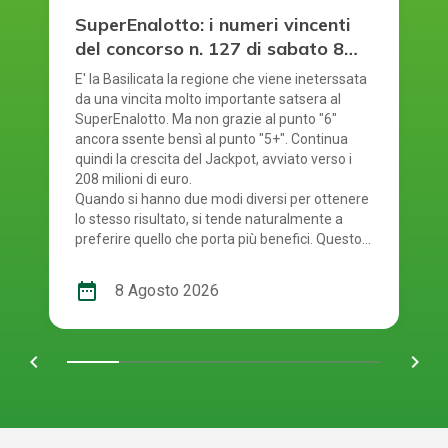
SuperEnalotto: i numeri vincenti
del concorso n. 127 di sabato 8
agosto 2026
E' la Basilicata la regione che viene ineterssata
da una vincita molto importante satsera al
SuperEnalotto. Ma non grazie al punto "6"
ancora ssente bensì al punto "5+". Continua
quindi la crescita del Jackpot, avviato verso i
208 milioni di euro.
Quando si hanno due modi diversi per ottenere
lo stesso risultato, si tende naturalmente a
preferire quello che porta più benefici. Questo
principio si riflette anche nel modo in cui si
gioca al SuperEnalotto. Infatti, per giocare al
date_range
8 Agosto 2026
SuperEnalotto si può scegliere tra due opzioni:
andare in una ricevitoria oppure mediante il
gioco online. Quest'ultima modalità è molto
chevron_left
navigate_next
comoda e presenta diversi vantaggi per chi
decide di utilizzarla. E' giunto il momento quindi
di controllare i numeri usciti. Smartphone o
schedina alla mano, per scoprire se i tuoi
numeri ti rendono uno dei tanti fortunati di