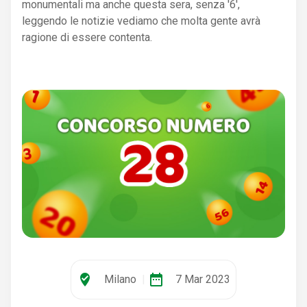
monumentali ma anche questa sera, senza '6',
leggendo le notizie vediamo che molta gente avrà
ragione di essere contenta.
where_to_vote
date_range
Milano
|
7 Mar 2023