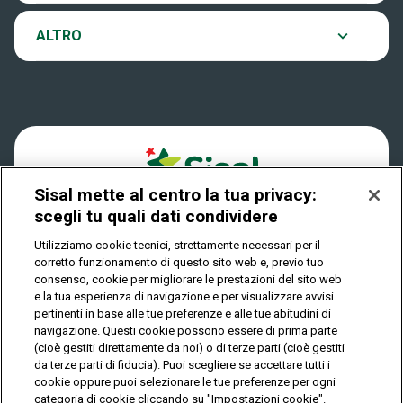
VinciCasa
Notifiche
Verifica vincite
ALTRO
Win for Life
Accessibilità
Vincitori
Play Your Date
Cookies
News
Sisal mette al centro la tua privacy:
Privacy
scegli tu quali dati condividere
Utilizziamo cookie tecnici, strettamente necessari per il
corretto funzionamento di questo sito web e, previo tuo
IL GIOCO È VIETATO AI MINORI E PUÒ CAUSARE
consenso, cookie per migliorare le prestazioni del sito web
DIPENDENZA PATOLOGICA
e la tua esperienza di navigazione e per visualizzare avvisi
pertinenti in base alle tue preferenze e alle tue abitudini di
navigazione. Questi cookie possono essere di prima parte
(cioè gestiti direttamente da noi) o di terze parti (cioè gestiti
© Copyright Sisal Italia S.p.A. - P.I. 02433760135
da terze parti di fiducia). Puoi scegliere se accettare tutti i
Mappa
cookie oppure puoi selezionare le tue preferenze per ogni
Privacy
Cookies
del
categoria di cookie cliccando su "Impostazioni cookie".