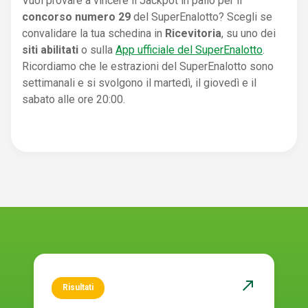
Vuoi provare a vincere il Jackpot in palio per il
concorso numero 29
del SuperEnalotto? Scegli se
convalidare la tua schedina in
Ricevitoria
, su uno dei
siti abilitati
o sulla
App ufficiale del SuperEnalotto
.
Ricordiamo che le estrazioni del SuperEnalotto sono
settimanali e si svolgono il martedì, il giovedì e il
sabato alle ore 20:00.
north_east
Risultati