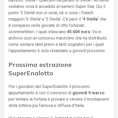
bambini. Stelle? Qualcuno ha parlato di stelle? Ah bene
vediamo cosa è accaduto al numero Super Star. Qui il
punto '5 Stella' non si vede, né ci sono i fratelli
maggiori '6 Stella' e '5 Stella'. C'è però il
'4 Stella'
che
è comparso nelle giocate di otto fortunati
scommettitori. I quali intascano
45.604 euro
. Va in
archivio così un concorso marzolino che ha distribuito
come sempre tanti premi a tanti sognatori per i quali
l'appuntamento è solo rimandato a giovedì prossimo
Prossima estrazione
SuperEnalotto
Per i giocatori del SuperEnalotto il prossimo
appuntamento è con il concorso di
giovedì 9 marzo
per tentare la fortuna e provare a vincere il montepremi
della lotteria più famosa e diffusa d’Italia.