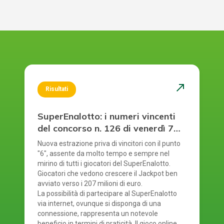
north_east
Risultati
SuperEnalotto: i numeri vincenti
del concorso n. 126 di venerdì 7
agosto 2026
Nuova estrazione priva di vincitori con il punto
"6", assente da molto tempo e sempre nel
mirino di tutti i giocatori del SuperEnalotto.
Giocatori che vedono crescere il Jackpot ben
avviato verso i 207 milioni di euro.
La possibilità di partecipare al SuperEnalotto
via internet, ovunque si disponga di una
connessione, rappresenta un notevole
beneficio in termini di praticità. Il gioco online