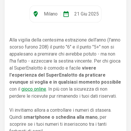
where_to_vote
date_range
Milano
|
21 Giu 2025
Alla vigilia della centesima estrazione dell'anno (l'anno
scorso furono 208) il punto "6" e il punto "5+" non si
appalesano a premirare chi avrebbe potuto - ma non
l'ha fatto - azzeccare la sestina vincente. Per chi gioca
al SuperEnalotto è comodo e facile
vivere
l'esperienza del SuperEnalotto
da praticare
ovunque si voglia e in qualsiasi momento possibile
con il
gioco online
. In più con la sicurezza di non
perdere le ricevute pur rimanendo i tuoi dati riservati.
Vi invitiamo allora a controllare i numeri di stasera.
Quindi
smartphone o schedina alla mano
, per
scoprire se i tuoi numeri ti inseriscono tra i tanti