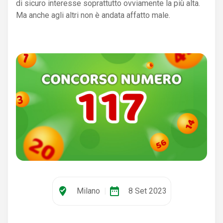
di sicuro interesse soprattutto ovviamente la più alta.
Ma anche agli altri non è andata affatto male.
where_to_vote
date_range
Milano
|
8 Set 2023