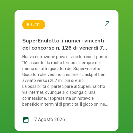
north_east
Risultati
SuperEnalotto: i numeri vincenti
del concorso n. 126 di venerdì 7
agosto 2026
Nuova estrazione priva di vincitori con il punto
"6", assente da molto tempo e sempre nel
mirino di tutti i giocatori del SuperEnalotto.
Giocatori che vedono crescere il Jackpot ben
avviato verso i 207 milioni di euro.
La possibilità di partecipare al SuperEnalotto
via internet, ovunque si disponga di una
connessione, rappresenta un notevole
beneficio in termini di praticità. Il gioco online
del SuperEnalotto mette a disposizione anche
questo considerevole vantaggio: evita la
date_range
7 Agosto 2026
necessità di recarsi fisicamente in ricevitoria
per convalidare la schedina tradizionale,