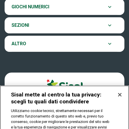
Chi siamo
Ultima estrazione
GIOCHI NUMERICI
Eurojackpot
Contatti
Archivio estrazioni
SEZIONI
VinciCasa
Notifiche
Verifica vincite
ALTRO
Win for Life
Accessibilità
Vincitori
Play Your Date
Cookies
News
Sisal mette al centro la tua privacy:
Privacy
scegli tu quali dati condividere
Utilizziamo cookie tecnici, strettamente necessari per il
corretto funzionamento di questo sito web e, previo tuo
IL GIOCO È VIETATO AI MINORI E PUÒ CAUSARE
consenso, cookie per migliorare le prestazioni del sito web
DIPENDENZA PATOLOGICA
e la tua esperienza di navigazione e per visualizzare avvisi