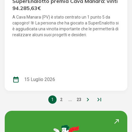
SuperEnalotto premia Cava Manara: vinti
94.285,63€
A Cava Manara (PV) è stato centrato un 1 punto 5 da
capogiro! 🎯 La persona che ha giocato a SuperEnalotto si
è aggiudicata una vincita importante che le permetterà di
realizzare alcuni suoi progetti e desideri.
date_range
15 Luglio 2026
chevron_right
last_page
1
2
...
23
north_east