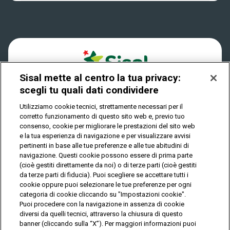
Win for Life
Accessibilità
Vincitori
Play Your Date
Cookies
News
Sisal mette al centro la tua privacy:
Privacy
scegli tu quali dati condividere
Utilizziamo cookie tecnici, strettamente necessari per il
corretto funzionamento di questo sito web e, previo tuo
IL GIOCO È VIETATO AI MINORI E PUÒ CAUSARE
consenso, cookie per migliorare le prestazioni del sito web
DIPENDENZA PATOLOGICA
e la tua esperienza di navigazione e per visualizzare avvisi
pertinenti in base alle tue preferenze e alle tue abitudini di
navigazione. Questi cookie possono essere di prima parte
(cioè gestiti direttamente da noi) o di terze parti (cioè gestiti
© Copyright Sisal Italia S.p.A. - P.I. 02433760135
da terze parti di fiducia). Puoi scegliere se accettare tutti i
Mappa
cookie oppure puoi selezionare le tue preferenze per ogni
Privacy
Cookies
del
categoria di cookie cliccando su "Impostazioni cookie".
sito
Puoi procedere con la navigazione in assenza di cookie
diversi da quelli tecnici, attraverso la chiusura di questo
banner (cliccando sulla “X”). Per maggiori informazioni puoi