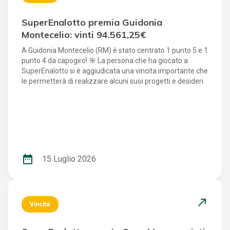
SuperEnalotto premia Guidonia
Montecelio: vinti 94.561,25€
A Guidonia Montecelio (RM) è stato centrato 1 punto 5 e 1
punto 4 da capogiro! 🎯 La persona che ha giocato a
SuperEnalotto si è aggiudicata una vincita importante che
le permetterà di realizzare alcuni suoi progetti e desideri.
date_range
15 Luglio 2026
north_east
Vincite