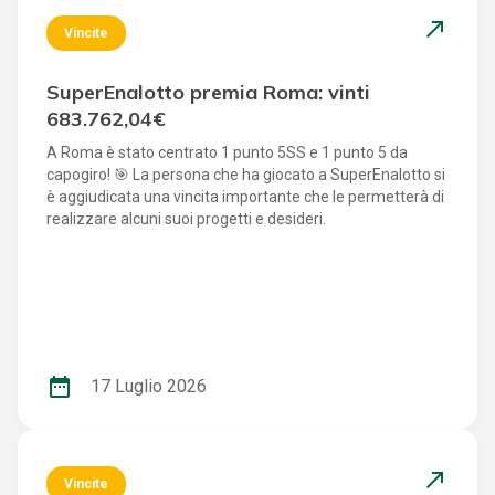
north_east
Vincite
SuperEnalotto premia Roma: vinti
683.762,04€
A Roma è stato centrato 1 punto 5SS e 1 punto 5 da
capogiro! 🎯 La persona che ha giocato a SuperEnalotto si
è aggiudicata una vincita importante che le permetterà di
realizzare alcuni suoi progetti e desideri.
date_range
17 Luglio 2026
north_east
Vincite