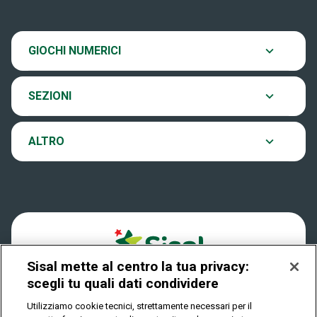
venerdì e il sabato alle ore 20:00.
SiVinceTutto
Chi siamo
Ultima estrazione
GIOCHI NUMERICI
Eurojackpot
Contatti
Archivio estrazioni
SEZIONI
VinciCasa
Notifiche
Verifica vincite
ALTRO
Win for Life
Accessibilità
Vincitori
Play Your Date
Cookies
News
Sisal mette al centro la tua privacy:
Privacy
scegli tu quali dati condividere
Utilizziamo cookie tecnici, strettamente necessari per il