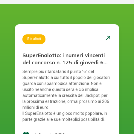
north_east
Risultati
SuperEnalotto: i numeri vincenti
del concorso n. 125 di giovedì 6
agosto 2026
Sempre più ritardatario il punto "6" del
SuperEnalotto a cui tutto il popolo dei giocatori
guarda con spasmodica attenzione. Non è
uscito neanche questa sera e ciò implica
automaticamente la crescita del Jackpot, per
la prossima estrazione, ormai prossimo ai 206
milioni di euro.
Il SuperEnalotto è un gioco molto popolare, in
parte grazie alle sue molteplici possibilità di
vincita. Tuttavia, a causa di ciò, ad ogni
estrazione bisogna verificare diversi risultati.