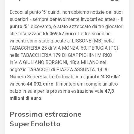
Eccoci al punto '5' quindi, non abbiamo notizie dei suoi
superiori - sempre benevolmente invocati ed attesi - il
punto '5'
, dicevamo, è stato azzeccato da tre giocatori
che totalizzano
56.069,57 euro
. Le tre schedine
vincenti sono state giocate a: LISSONE (MB) nella
TABACCHERIA 25 di VIA MONZA, 60; PERUGIA (PG)
nella TABACCHERIA 179 DI GIAPPICHINI MIRKO
in VIA GIULIANO BORGIONI, 4B; a MILANO nel
negozio TABACCHI di PIAZZA ASSUNTA, 14. Al
Numero SuperStar tre fortunati con il
punto '4 Stella'
vincono
44.092 euro
. Il montepremi compie un altro
balzo in su e per la prossima estrazione vale
47,3
milioni di euro
.
Prossima estrazione
SuperEnalotto