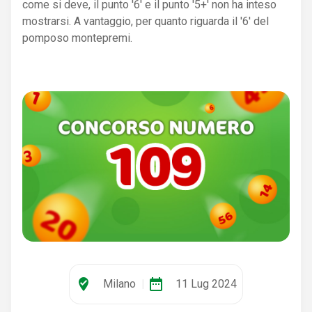
come si deve, il punto '6' e il punto '5+' non ha inteso
mostrarsi. A vantaggio, per quanto riguarda il '6' del
pomposo montepremi.
where_to_vote
date_range
Milano
|
11 Lug 2024