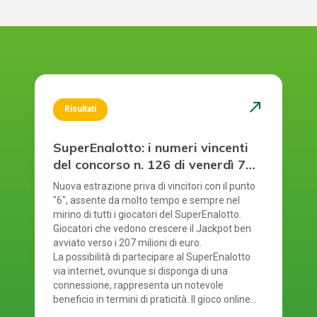
north_east
Risultati
SuperEnalotto: i numeri vincenti
del concorso n. 126 di venerdì 7
agosto 2026
Nuova estrazione priva di vincitori con il punto
"6", assente da molto tempo e sempre nel
mirino di tutti i giocatori del SuperEnalotto.
Giocatori che vedono crescere il Jackpot ben
avviato verso i 207 milioni di euro.
La possibilità di partecipare al SuperEnalotto
via internet, ovunque si disponga di una
connessione, rappresenta un notevole
beneficio in termini di praticità. Il gioco online
del SuperEnalotto mette a disposizione anche