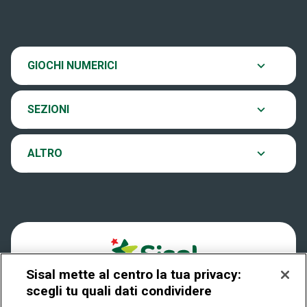
Scopri il gioco
SiVinceTutto
Chi siamo
Ultima estrazione
GIOCHI NUMERICI
Eurojackpot
Contatti
Archivio estrazioni
SEZIONI
VinciCasa
Notifiche
Verifica vincite
ALTRO
Win for Life
Accessibilità
Vincitori
Play Your Date
Cookies
News
Sisal mette al centro la tua privacy:
Privacy
scegli tu quali dati condividere