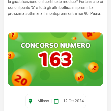
la giustificazione o il certificato medico? Fortuna che ci
sono il punto '5' e tutti gli altri bellissimi premi. La
prossima settimana il montepremi entra nei 90. Paura.
where_to_vote
date_range
Milano
|
12 Ott 2024