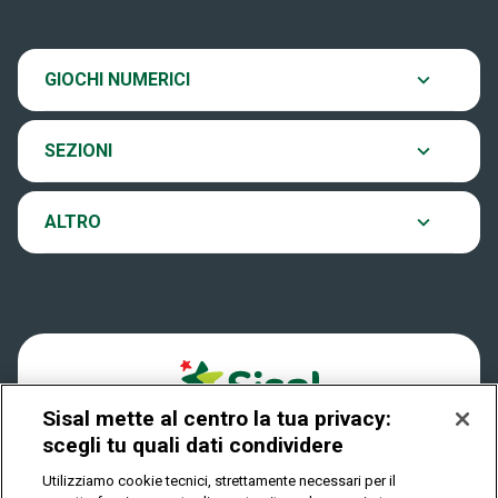
venerdì e il sabato alle ore 20:00.
SiVinceTutto
Chi siamo
Ultima estrazione
GIOCHI NUMERICI
Eurojackpot
Contatti
Archivio estrazioni
SEZIONI
VinciCasa
Notifiche
Verifica vincite
ALTRO
Win for Life
Accessibilità
Vincitori
Play Your Date
Cookies
News
Sisal mette al centro la tua privacy:
Privacy
scegli tu quali dati condividere
Utilizziamo cookie tecnici, strettamente necessari per il