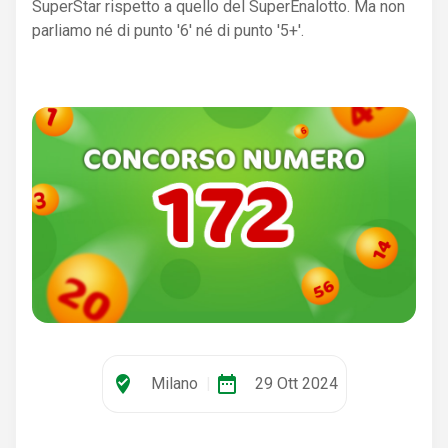
SuperStar rispetto a quello del SuperEnalotto. Ma non
parliamo né di punto '6' né di punto '5+'.
where_to_vote
date_range
Milano
|
29 Ott 2024