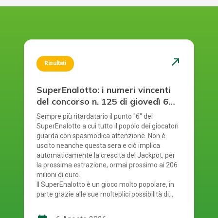
north_east
Risultati
SuperEnalotto: i numeri vincenti
del concorso n. 125 di giovedì 6
agosto 2026
Sempre più ritardatario il punto "6" del
SuperEnalotto a cui tutto il popolo dei giocatori
guarda con spasmodica attenzione. Non è
uscito neanche questa sera e ciò implica
automaticamente la crescita del Jackpot, per
la prossima estrazione, ormai prossimo ai 206
milioni di euro.
Il SuperEnalotto è un gioco molto popolare, in
parte grazie alle sue molteplici possibilità di
vincita. Tuttavia, a causa di ciò, ad ogni
estrazione bisogna verificare diversi risultati.