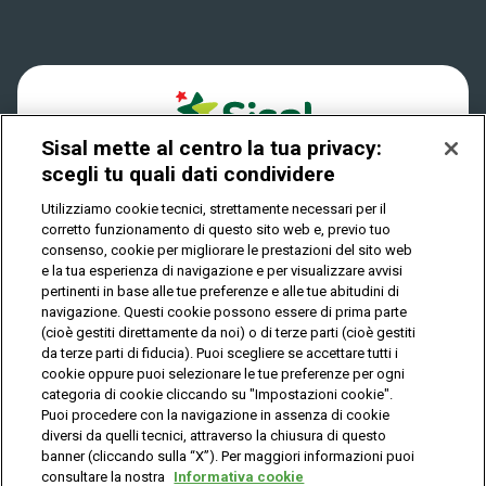
Accessibilità
Vincitori
Play Your Date
Cookies
News
Sisal mette al centro la tua privacy:
Privacy
scegli tu quali dati condividere
Utilizziamo cookie tecnici, strettamente necessari per il
corretto funzionamento di questo sito web e, previo tuo
IL GIOCO È VIETATO AI MINORI E PUÒ CAUSARE
consenso, cookie per migliorare le prestazioni del sito web
DIPENDENZA PATOLOGICA
e la tua esperienza di navigazione e per visualizzare avvisi
pertinenti in base alle tue preferenze e alle tue abitudini di
navigazione. Questi cookie possono essere di prima parte
(cioè gestiti direttamente da noi) o di terze parti (cioè gestiti
© Copyright Sisal Italia S.p.A. - P.I. 02433760135
da terze parti di fiducia). Puoi scegliere se accettare tutti i
Mappa
cookie oppure puoi selezionare le tue preferenze per ogni
Privacy
Cookies
del
categoria di cookie cliccando su "Impostazioni cookie".
sito
Puoi procedere con la navigazione in assenza di cookie
diversi da quelli tecnici, attraverso la chiusura di questo
banner (cliccando sulla “X”). Per maggiori informazioni puoi
consultare la nostra
Informativa cookie