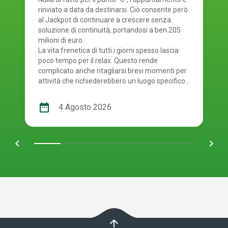
rinviato a data da destinarsi. Ciò consente però
al Jackpot di continuare a crescere senza
soluzione di continuità, portandosi a ben 205
milioni di euro.
La vita frenetica di tutti i giorni spesso lascia
poco tempo per il relax. Questo rende
complicato anche ritagliarsi brevi momenti per
attività che richiederebbero un luogo specifico.
È proprio per questo motivo che il gioco online
offre una soluzione comoda a chi partecipa ai
date_range
4 Agosto 2026
concorsi: permette di fare la propria giocata
ovunque ci si trovi, senza la necessità di recarsi
fisicamente nei punti vendita autorizzati. E'
chevron_left
navigate_next
giunto il momento quindi di controllare i numeri
usciti. Smartphone o schedina alla mano, per
scoprire se i tuoi numeri ti rendono uno dei tanti
fortunati di oggi! La combinazione vincente del
concorso numero 124 del SuperEnalotto di
martedì 4 agosto 2026 è: 49, 56, 58, 70, 76, 78.
Numero Jolly 29, Numero SuperStar 16.
SuperEnalotto, le vincite di oggi Non è ancora
arrow_upward
l'estrazione che molti aspettavano in termini di