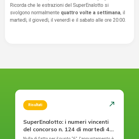
Ricorda che le estrazioni del SuperEnalotto si
svolgono normalmente
quattro volte a settimana
, il
martedì, il giovedì, il venerdì e il sabato alle ore 20:00.
north_east
Risultati
SuperEnalotto: i numeri vincenti
del concorso n. 124 di martedì 4
agosto 2026
Nulla di fatto per il punto "6", l'appuntamento è