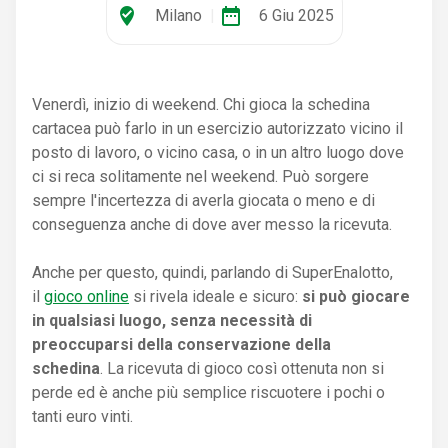
where_to_vote
date_range
Milano
|
6 Giu 2025
Venerdì, inizio di weekend. Chi gioca la schedina
cartacea può farlo in un esercizio autorizzato vicino il
posto di lavoro, o vicino casa, o in un altro luogo dove
ci si reca solitamente nel weekend. Può sorgere
sempre l'incertezza di averla giocata o meno e di
conseguenza anche di dove aver messo la ricevuta.
Anche per questo, quindi, parlando di SuperEnalotto,
il
gioco online
si rivela ideale e sicuro:
si può giocare
in qualsiasi luogo, senza necessità di
preoccuparsi della conservazione della
schedina
. La ricevuta di gioco così ottenuta non si
perde ed è anche più semplice riscuotere i pochi o
tanti euro vinti.