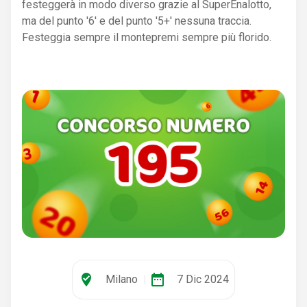
festeggerà in modo diverso grazie al SuperEnalotto,
ma del punto '6' e del punto '5+' nessuna traccia.
Festeggia sempre il montepremi sempre più florido.
where_to_vote
date_range
Milano
|
7 Dic 2024