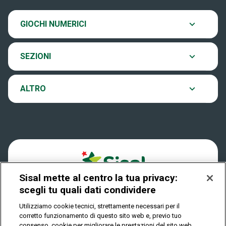
SiVinceTutto
Chi siamo
Ultima estrazione
GIOCHI NUMERICI
Eurojackpot
Contatti
Archivio estrazioni
SEZIONI
VinciCasa
Notifiche
Verifica vincite
ALTRO
Win for Life
Accessibilità
Vincitori
Play Your Date
Cookies
News
Sisal mette al centro la tua privacy:
Privacy
scegli tu quali dati condividere
Utilizziamo cookie tecnici, strettamente necessari per il
corretto funzionamento di questo sito web e, previo tuo
IL GIOCO È VIETATO AI MINORI E PUÒ CAUSARE
consenso, cookie per migliorare le prestazioni del sito web