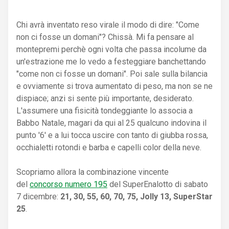
Chi avrà inventato reso virale il modo di dire: "Come
non ci fosse un domani"? Chissà. Mi fa pensare al
montepremi perchè ogni volta che passa incolume da
un'estrazione me lo vedo a festeggiare banchettando
"come non ci fosse un domani". Poi sale sulla bilancia
e ovviamente si trova aumentato di peso, ma non se ne
dispiace; anzi si sente più importante, desiderato.
L'assumere una fisicità tondeggiante lo associa a
Babbo Natale, magari da qui al 25 qualcuno indovina il
punto '6' e a lui tocca uscire con tanto di giubba rossa,
occhialetti rotondi e barba e capelli color della neve.
Scopriamo allora la combinazione vincente
del
concorso numero 195
del SuperEnalotto di sabato
7 dicembre:
21, 30, 55, 60, 70, 75, Jolly 13, SuperStar
25
.