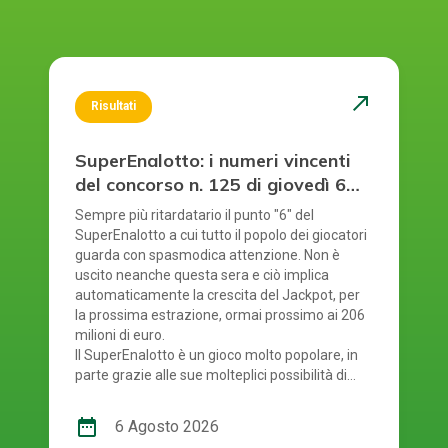
north_east
Risultati
SuperEnalotto: i numeri vincenti
del concorso n. 125 di giovedì 6
agosto 2026
Sempre più ritardatario il punto "6" del
SuperEnalotto a cui tutto il popolo dei giocatori
guarda con spasmodica attenzione. Non è
uscito neanche questa sera e ciò implica
automaticamente la crescita del Jackpot, per
la prossima estrazione, ormai prossimo ai 206
milioni di euro.
Il SuperEnalotto è un gioco molto popolare, in
parte grazie alle sue molteplici possibilità di
vincita. Tuttavia, a causa di ciò, ad ogni
estrazione bisogna verificare diversi risultati.
date_range
6 Agosto 2026
Per gestire tutto facilmente e rapidamente,