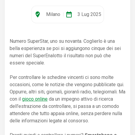
where_to_vote
date_range
Milano
|
3 Lug 2025
Numero SuperStar, uno su novanta. Coglierlo è una
bella esperienza se poi si aggiungono cinque dei sei
numeri del SuperEnalotto il risultato non può che
essere speciale.
Per controllare le schedine vincenti ci sono molte
occasioni, come le notizie che vengono pubblicate qui.
Oppurre, altri siti, giornali, gioranli radio, telegiornali. Ma
con il
gioco online
da un impegno attivo di ricerca
dell'estrazione da controllare, si passa a un comodo
attendere che tutto appaia online, senza perdere nulla
delle informazioni legate al consorso.