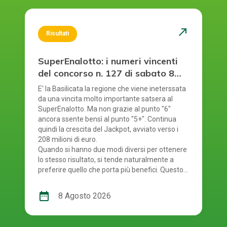
north_east
Risultati
SuperEnalotto: i numeri vincenti
del concorso n. 127 di sabato 8
agosto 2026
E' la Basilicata la regione che viene ineterssata
da una vincita molto importante satsera al
SuperEnalotto. Ma non grazie al punto "6"
ancora ssente bensì al punto "5+". Continua
quindi la crescita del Jackpot, avviato verso i
208 milioni di euro.
Quando si hanno due modi diversi per ottenere
lo stesso risultato, si tende naturalmente a
preferire quello che porta più benefici. Questo
principio si riflette anche nel modo in cui si
gioca al SuperEnalotto. Infatti, per giocare al
date_range
8 Agosto 2026
SuperEnalotto si può scegliere tra due opzioni:
andare in una ricevitoria oppure mediante il
gioco online. Quest'ultima modalità è molto