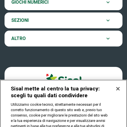
GIOCHI NUMERICI
Eurojackpot
Contatti
Archivio estrazioni
SEZIONI
VinciCasa
Notifiche
Verifica vincite
ALTRO
Win for Life
Accessibilità
Vincitori
Play Your Date
Cookies
News
Sisal mette al centro la tua privacy:
Privacy
scegli tu quali dati condividere
Utilizziamo cookie tecnici, strettamente necessari per il
corretto funzionamento di questo sito web e, previo tuo
IL GIOCO È VIETATO AI MINORI E PUÒ CAUSARE
consenso, cookie per migliorare le prestazioni del sito web
DIPENDENZA PATOLOGICA
e la tua esperienza di navigazione e per visualizzare avvisi
pertinenti in base alle tue preferenze e alle tue abitudini di