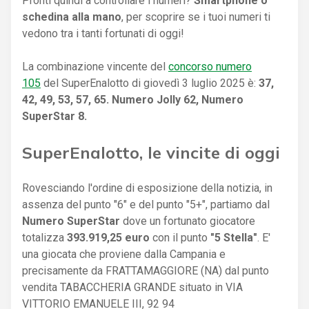
Pronti quindi a controllare i numeri?
Smartphone o
schedina alla mano
, per scoprire se i tuoi numeri ti
vedono tra i tanti fortunati di oggi!
La combinazione vincente del
concorso numero
105
del SuperEnalotto di giovedì 3 luglio 2025 è:
37,
42, 49, 53, 57, 65. Numero Jolly 62, Numero
SuperStar 8.
SuperEnalotto, le vincite di oggi
Rovesciando l'ordine di esposizione della notizia, in
assenza del punto "6" e del punto "5+", partiamo dal
Numero SuperStar
dove un fortunato giocatore
totalizza
393.919,25 euro
con il punto
"5 Stella"
. E'
una giocata che proviene dalla Campania e
precisamente da FRATTAMAGGIORE (NA) dal punto
vendita TABACCHERIA GRANDE situato in VIA
VITTORIO EMANUELE III, 92 94