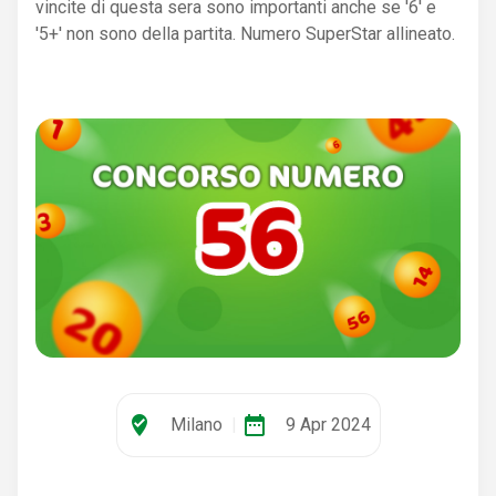
vincite di questa sera sono importanti anche se '6' e
'5+' non sono della partita. Numero SuperStar allineato.
where_to_vote
date_range
Milano
|
9 Apr 2024