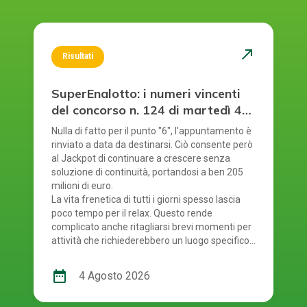
north_east
Risultati
SuperEnalotto: i numeri vincenti
del concorso n. 124 di martedì 4
agosto 2026
Nulla di fatto per il punto "6", l'appuntamento è
rinviato a data da destinarsi. Ciò consente però
al Jackpot di continuare a crescere senza
soluzione di continuità, portandosi a ben 205
milioni di euro.
La vita frenetica di tutti i giorni spesso lascia
poco tempo per il relax. Questo rende
complicato anche ritagliarsi brevi momenti per
attività che richiederebbero un luogo specifico.
È proprio per questo motivo che il gioco online
offre una soluzione comoda a chi partecipa ai
date_range
4 Agosto 2026
concorsi: permette di fare la propria giocata
ovunque ci si trovi, senza la necessità di recarsi