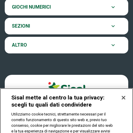
Chi siamo
Ultima estrazione
GIOCHI NUMERICI
Eurojackpot
Contatti
Archivio estrazioni
SEZIONI
VinciCasa
Notifiche
Verifica vincite
ALTRO
Win for Life
Accessibilità
Vincitori
Play Your Date
Cookies
News
Sisal mette al centro la tua privacy:
Privacy
scegli tu quali dati condividere
Utilizziamo cookie tecnici, strettamente necessari per il
corretto funzionamento di questo sito web e, previo tuo
IL GIOCO È VIETATO AI MINORI E PUÒ CAUSARE
consenso, cookie per migliorare le prestazioni del sito web
DIPENDENZA PATOLOGICA
e la tua esperienza di navigazione e per visualizzare avvisi