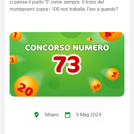
ci pensa il punto '5' come sempre. Il trono del
montepremi sopra i 100 non traballa. Fino a quando?
where_to_vote
date_range
Milano
|
9 Mag 2024