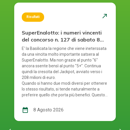
north_east
Risultati
SuperEnalotto: i numeri vincenti
del concorso n. 127 di sabato 8
agosto 2026
E' la Basilicata la regione che viene ineterssata
da una vincita molto importante satsera al
SuperEnalotto. Ma non grazie al punto "6"
ancora ssente bensì al punto "5+". Continua
quindi la crescita del Jackpot, avviato verso i
208 milioni di euro.
Quando si hanno due modi diversi per ottenere
lo stesso risultato, si tende naturalmente a
preferire quello che porta più benefici. Questo
principio si riflette anche nel modo in cui si
gioca al SuperEnalotto. Infatti, per giocare al
date_range
8 Agosto 2026
SuperEnalotto si può scegliere tra due opzioni:
andare in una ricevitoria oppure mediante il
gioco online. Quest'ultima modalità è molto
comoda e presenta diversi vantaggi per chi