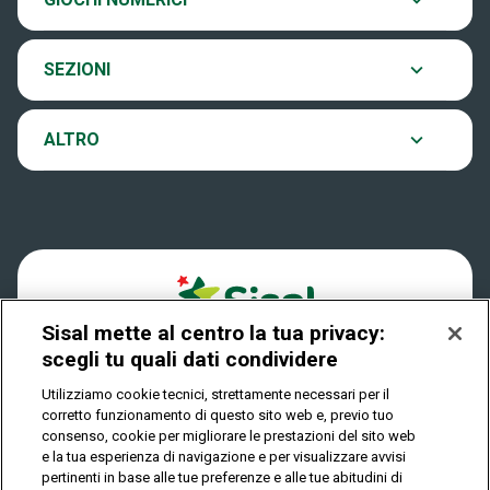
Eurojackpot
Contatti
Archivio estrazioni
SEZIONI
VinciCasa
Notifiche
Verifica vincite
ALTRO
Win for Life
Accessibilità
Vincitori
Play Your Date
Cookies
News
Sisal mette al centro la tua privacy:
Privacy
scegli tu quali dati condividere
Utilizziamo cookie tecnici, strettamente necessari per il
corretto funzionamento di questo sito web e, previo tuo
IL GIOCO È VIETATO AI MINORI E PUÒ CAUSARE
consenso, cookie per migliorare le prestazioni del sito web
DIPENDENZA PATOLOGICA
e la tua esperienza di navigazione e per visualizzare avvisi
pertinenti in base alle tue preferenze e alle tue abitudini di