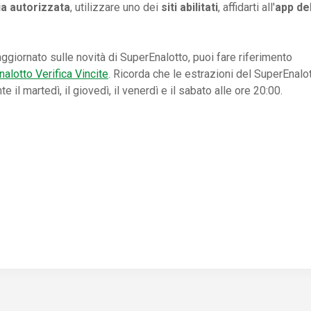
ia autorizzata
, utilizzare uno dei
siti abilitati
, affidarti all'
app de
ggiornato sulle novità di SuperEnalotto, puoi fare riferimento
alotto Verifica Vincite
. Ricorda che le estrazioni del SuperEnal
 il martedì, il giovedì, il venerdì e il sabato alle ore 20:00.