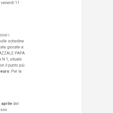
 venerdì 11
così i
ulle schedine
ate giocate a:
PIAZZALE PAPA
N 1, situato
n il punto più
 euro
. Per la
 aprile
del
resso