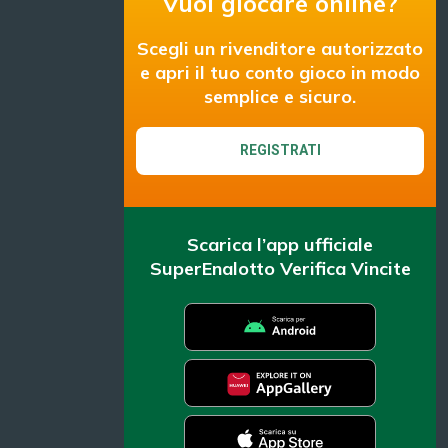
Vuoi giocare online?
 da CASINA
Jackpot che per il prossimo concorso sale
BACCHI
a 206,7 milioni di euro. E che andrà a chi
Scegli un rivenditore autorizzato
A ROMA, 10A.
riuscirà a centrare i sei numeri estratti.
e apri il tuo conto gioco in modo
4 Stella" che
Prossima estrazione SuperEnalotto Vuoi
semplice e sicuro.
e questa
provare a vincere il Jackpot in palio per il
360,00 euro.
prossimo concorso di sabato 8 agosto del
ot che si
SuperEnalotto? Giocare al SuperEnalotto è
REGISTRATI
ni di euro.
semplicissimo, dopo aver scelto i tuoi sei
tto Vuoi
numeri fortunati compresi tra 1 e 90 ti
io per il
basterà individuare l’opzione che più fa per te
luglio del
Il metodo più classico è quello di recarsi in un
Enalotto è
ricevitoria autorizzata, ma con il digitale puoi
Scarica l’app ufficiale
 tuoi sei
decidere di giocare online tramite i siti web
SuperEnalotto Verifica Vincite
 90 ti
autorizzati oppure tramite le app dedicate
 più fa per te.
per smartphone e tablet. Ricorda, se scegli il
 recarsi in una
digitale, l’esperienza è ancora più
 digitale puoi
vantaggiosa: vincite accreditate
 i siti web
automaticamente, promozioni dedicate e
p dedicate
strumenti pensati per un gioco comodo,
 se scegli il
sicuro e sempre responsabile.
ù
L’appuntamento con la fortuna è al prossimo
concorso del SuperEnalotto, sabato 8 agosto