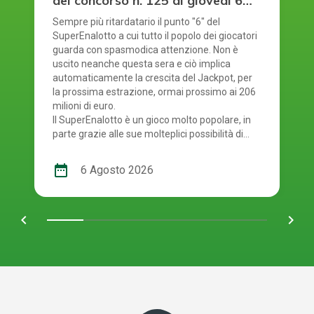
del concorso n. 125 di giovedì 6
agosto 2026
Sempre più ritardatario il punto "6" del
SuperEnalotto a cui tutto il popolo dei giocatori
guarda con spasmodica attenzione. Non è
uscito neanche questa sera e ciò implica
automaticamente la crescita del Jackpot, per
la prossima estrazione, ormai prossimo ai 206
milioni di euro.
Il SuperEnalotto è un gioco molto popolare, in
parte grazie alle sue molteplici possibilità di
vincita. Tuttavia, a causa di ciò, ad ogni
estrazione bisogna verificare diversi risultati.
date_range
6 Agosto 2026
Per gestire tutto facilmente e rapidamente,
il gioco online è la soluzione migliore: ti
permette di partecipare comodamente e rende
chevron_left
navigate_next
semplice incassare eventuali vincite E' giunto il
momento quindi di controllare i numeri usciti.
Smartphone o schedina alla mano, per scoprire
se i tuoi numeri ti rendono uno dei tanti
fortunati di oggi! La combinazione vincente del
concorso numero 125 del SuperEnalotto di
giovedì 6 agosto 2026 è: 2, 11, 20, 33, 74, 83.