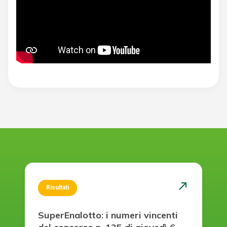
north_east
Risultati
SuperEnalotto: i numeri vincenti