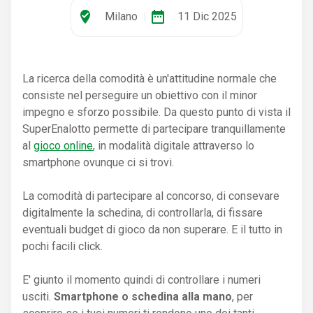
where_to_vote
date_range
Milano
|
11 Dic 2025
La ricerca della comodità è un'attitudine normale che
consiste nel perseguire un obiettivo con il minor
impegno e sforzo possibile. Da questo punto di vista il
SuperEnalotto permette di partecipare tranquillamente
al
gioco online
, in modalità digitale attraverso lo
smartphone ovunque ci si trovi.
La comodità di partecipare al concorso, di consevare
digitalmente la schedina, di controllarla, di fissare
eventuali budget di gioco da non superare. E il tutto in
pochi facili click.
E' giunto il momento quindi di controllare i numeri
usciti.
Smartphone o schedina alla mano
, per