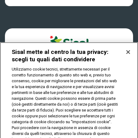
Win for Life
Accessibilità
Vincitori
Play Your Date
Cookies
News
Sisal mette al centro la tua privacy:
Privacy
scegli tu quali dati condividere
Utilizziamo cookie tecnici, strettamente necessari per il
corretto funzionamento di questo sito web e, previo tuo
IL GIOCO È VIETATO AI MINORI E PUÒ CAUSARE
consenso, cookie per migliorare le prestazioni del sito web
DIPENDENZA PATOLOGICA
e la tua esperienza di navigazione e per visualizzare avvisi
pertinenti in base alle tue preferenze e alle tue abitudini di
navigazione. Questi cookie possono essere di prima parte
(cioè gestiti direttamente da noi) o di terze parti (cioè gestiti
© Copyright Sisal Italia S.p.A. - P.I. 02433760135
da terze parti di fiducia). Puoi scegliere se accettare tutti i
Mappa
cookie oppure puoi selezionare le tue preferenze per ogni
Privacy
Cookies
del
categoria di cookie cliccando su "Impostazioni cookie".
sito
Puoi procedere con la navigazione in assenza di cookie
diversi da quelli tecnici, attraverso la chiusura di questo