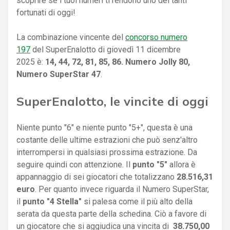
scoprire se i tuoi numeri ti rendono uno dei tanti
fortunati di oggi!
La combinazione vincente del
concorso numero
197
del SuperEnalotto di giovedì 11 dicembre
2025 è:
14, 44, 72, 81, 85, 86. Numero Jolly 80,
Numero SuperStar 47
.
SuperEnalotto, le vincite di oggi
Niente punto "6" e niente punto "5+", questa è una
costante delle ultime estrazioni che può senz'altro
interrompersi in qualsiasi prossima estrazione. Da
seguire quindi con attenzione. Il
punto "5"
allora è
appannaggio di sei giocatori che totalizzano
28.516,31
euro
. Per quanto invece riguarda il Numero SuperStar,
il
punto "4 Stella"
si palesa come il più alto della
serata da questa parte della schedina. Ciò a favore di
un giocatore che si aggiudica una vincita di
38.750,00