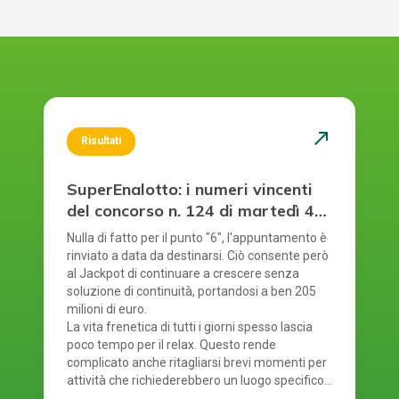
north_east
Risultati
SuperEnalotto: i numeri vincenti
del concorso n. 124 di martedì 4
agosto 2026
Nulla di fatto per il punto "6", l'appuntamento è
rinviato a data da destinarsi. Ciò consente però
al Jackpot di continuare a crescere senza
soluzione di continuità, portandosi a ben 205
milioni di euro.
La vita frenetica di tutti i giorni spesso lascia
poco tempo per il relax. Questo rende
complicato anche ritagliarsi brevi momenti per
attività che richiederebbero un luogo specifico.
È proprio per questo motivo che il gioco online