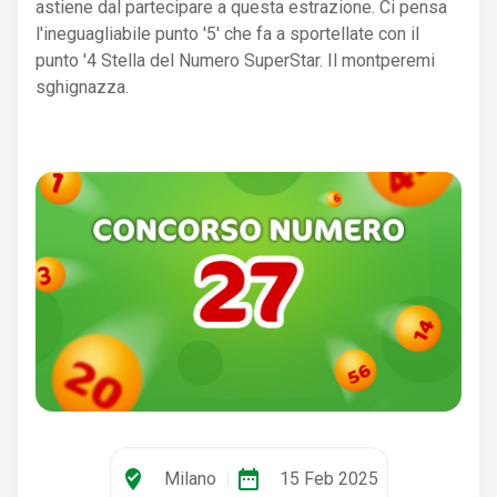
astiene dal partecipare a questa estrazione. Ci pensa
l'ineguagliabile punto '5' che fa a sportellate con il
punto '4 Stella del Numero SuperStar. Il montperemi
sghignazza.
where_to_vote
date_range
Milano
|
15 Feb 2025