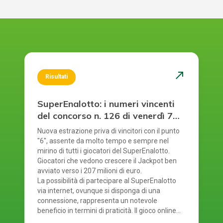
north_east
Risultati
SuperEnalotto: i numeri vincenti
del concorso n. 126 di venerdì 7
agosto 2026
Nuova estrazione priva di vincitori con il punto
"6", assente da molto tempo e sempre nel
mirino di tutti i giocatori del SuperEnalotto.
Giocatori che vedono crescere il Jackpot ben
avviato verso i 207 milioni di euro.
La possibilità di partecipare al SuperEnalotto
via internet, ovunque si disponga di una
connessione, rappresenta un notevole
beneficio in termini di praticità. Il gioco online
del SuperEnalotto mette a disposizione anche