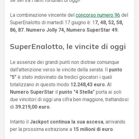
se sei tra i tanti fortunati di oggi!
La combinazione vincente del
concorso numero 96
del
SuperEnalotto di martedì 17 giugno è: 1
7, 48, 52, 58,
86, 87. Numero Jolly 74, Numero SuperStar 49.
SuperEnalotto, le vincite di oggi
Le assenze dei grandi punti non distrae comunque
dall'attenzione verso le vincite della serata. Il
punto
"5"
è stato indovinato da tredici giocatori i quali
totalizzano in questo modo
12.248,43 euro
. Al
Numero SuperStar
il
punto "4 Stella"
porta ai soli
due vincitori di oggi una cifra ben maggiore, trattandosi
di
39.219,00 euro
.
Intanto il
Jackpot continua la sua ascesa
, arrivando
per la prossima estrazione a
15 milioni di euro
.