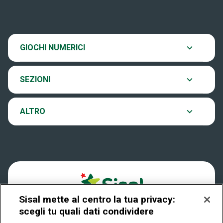
Scopri il gioco
SiVinceTutto
Chi siamo
Ultima estrazione
GIOCHI NUMERICI
Eurojackpot
Contatti
Archivio estrazioni
SEZIONI
VinciCasa
Notifiche
Verifica vincite
ALTRO
Win for Life
Accessibilità
Vincitori
Play Your Date
Cookies
News
Sisal mette al centro la tua privacy:
Privacy
scegli tu quali dati condividere