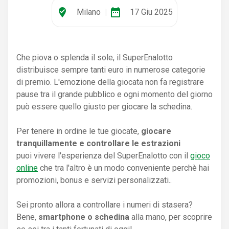
where_to_vote
date_range
Milano
|
17 Giu 2025
Che piova o splenda il sole, il SuperEnalotto
distribuisce sempre tanti euro in numerose categorie
di premio. L'emozione della giocata non fa registrare
pause tra il grande pubblico e ogni momento del giorno
può essere quello giusto per giocare la schedina.
Per tenere in ordine le tue giocate,
giocare
tranquillamente e controllare le estrazioni
puoi vivere l'esperienza del SuperEnalotto con il
gioco
online
che tra l'altro è un modo conveniente perchè hai
promozioni, bonus e servizi personalizzati..
Sei pronto allora a controllare i numeri di stasera?
Bene,
smartphone o schedina
alla mano, per scoprire