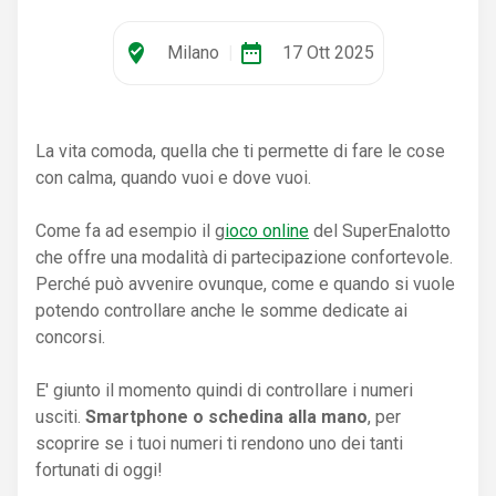
where_to_vote
date_range
Milano
|
17 Ott 2025
La vita comoda, quella che ti permette di fare le cose
con calma, quando vuoi e dove vuoi.
Come fa ad esempio il g
ioco online
del SuperEnalotto
che offre una modalità di partecipazione confortevole.
Perché può avvenire ovunque, come e quando si vuole
potendo controllare anche le somme dedicate ai
concorsi.
E' giunto il momento quindi di controllare i numeri
usciti.
Smartphone o schedina alla mano
, per
scoprire se i tuoi numeri ti rendono uno dei tanti
fortunati di oggi!