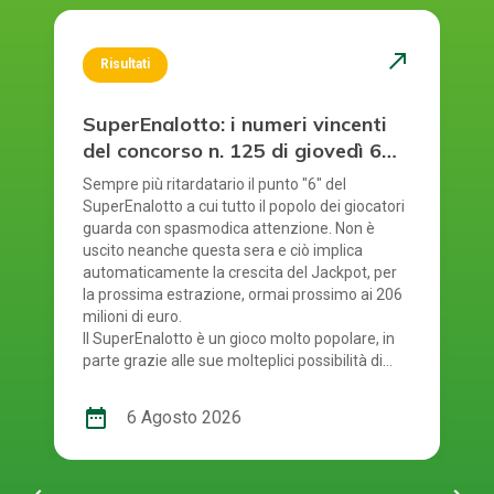
north_east
Risultati
SuperEnalotto: i numeri vincenti
del concorso n. 125 di giovedì 6
agosto 2026
Sempre più ritardatario il punto "6" del
SuperEnalotto a cui tutto il popolo dei giocatori
guarda con spasmodica attenzione. Non è
uscito neanche questa sera e ciò implica
automaticamente la crescita del Jackpot, per
la prossima estrazione, ormai prossimo ai 206
milioni di euro.
Il SuperEnalotto è un gioco molto popolare, in
parte grazie alle sue molteplici possibilità di
vincita. Tuttavia, a causa di ciò, ad ogni
estrazione bisogna verificare diversi risultati.
date_range
6 Agosto 2026
Per gestire tutto facilmente e rapidamente,
il gioco online è la soluzione migliore: ti
permette di partecipare comodamente e rende
semplice incassare eventuali vincite E' giunto il