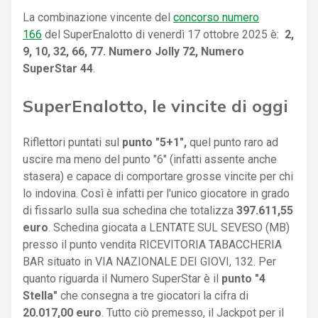
La combinazione vincente del
concorso numero
166
del SuperEnalotto di venerdì 17 ottobre 2025 è:
2,
9, 10, 32, 66, 77. Numero Jolly 72, Numero
SuperStar 44
.
SuperEnalotto, le vincite di oggi
Riflettori puntati sul
punto "5+1",
quel punto raro ad
uscire ma meno del punto "6" (infatti assente anche
stasera) e capace di comportare grosse vincite per chi
lo indovina. Così è infatti per l'unico giocatore in grado
di fissarlo sulla sua schedina che totalizza
397.611,55
euro
. Schedina giocata a LENTATE SUL SEVESO (MB)
presso il punto vendita RICEVITORIA TABACCHERIA
BAR situato in VIA NAZIONALE DEI GIOVI, 132. Per
quanto riguarda il Numero SuperStar è il
punto "4
Stella"
che consegna a tre giocatori la cifra di
20.017,00 euro
. Tutto ciò premesso, il Jackpot per il