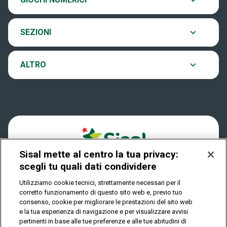
Eurojackpot
Contatti
Archivio estrazioni
SEZIONI
VinciCasa
Notifiche
Verifica vincite
ALTRO
Win for Life
Accessibilità
Vincitori
Play Your Date
Cookies
News
Sisal mette al centro la tua privacy:
Privacy
scegli tu quali dati condividere
Utilizziamo cookie tecnici, strettamente necessari per il
corretto funzionamento di questo sito web e, previo tuo
IL GIOCO È VIETATO AI MINORI E PUÒ CAUSARE
consenso, cookie per migliorare le prestazioni del sito web
DIPENDENZA PATOLOGICA
e la tua esperienza di navigazione e per visualizzare avvisi
pertinenti in base alle tue preferenze e alle tue abitudini di