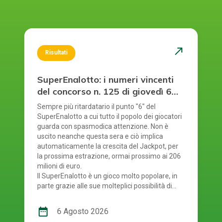
north_east
Risultati
SuperEnalotto: i numeri vincenti
del concorso n. 125 di giovedì 6
agosto 2026
Sempre più ritardatario il punto "6" del
SuperEnalotto a cui tutto il popolo dei giocatori
guarda con spasmodica attenzione. Non è
uscito neanche questa sera e ciò implica
automaticamente la crescita del Jackpot, per
la prossima estrazione, ormai prossimo ai 206
milioni di euro.
Il SuperEnalotto è un gioco molto popolare, in
parte grazie alle sue molteplici possibilità di
vincita. Tuttavia, a causa di ciò, ad ogni
estrazione bisogna verificare diversi risultati.
date_range
6 Agosto 2026
Per gestire tutto facilmente e rapidamente,