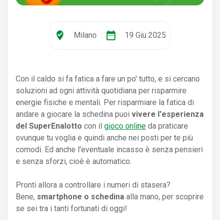
where_to_vote
date_range
Milano
|
19 Giu 2025
Con il caldo si fa fatica a fare un po' tutto, e si cercano
soluzioni ad ogni attività quotidiana per risparmire
energie fisiche e mentali. Per risparmiare la fatica di
andare a giocare la schedina puoi
vivere l'esperienza
del SuperEnalotto
con il
gioco online
da praticare
ovunque tu voglia e quindi anche nei posti per te più
comodi. Ed anche l'eventuale incasso è senza pensieri
e senza sforzi, cioè è automatico.
Pronti allora a controllare i numeri di stasera?
Bene,
smartphone o schedina
alla mano, per scoprire
se sei tra i tanti fortunati di oggi!