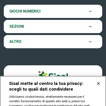
SiVinceTutto
Chi siamo
Ultima estrazione
GIOCHI NUMERICI
Eurojackpot
Contatti
Archivio estrazioni
SEZIONI
VinciCasa
Notifiche
Verifica vincite
ALTRO
Win for Life
Accessibilità
Vincitori
Play Your Date
Cookies
News
Sisal mette al centro la tua privacy:
Privacy
scegli tu quali dati condividere
Utilizziamo cookie tecnici, strettamente necessari per il
corretto funzionamento di questo sito web e, previo tuo
IL GIOCO È VIETATO AI MINORI E PUÒ CAUSARE
consenso, cookie per migliorare le prestazioni del sito web