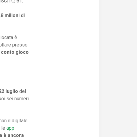
SCITO, 61.
,8 milioni di
giocata è
rollare presso
o conto gioco
22 luglio
del
uoi sei numeri
con il digitale
 le
app
za è ancora