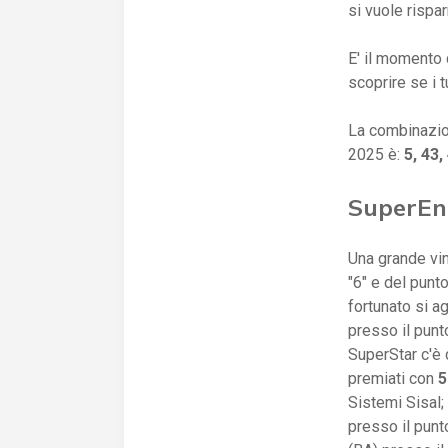
si vuole rispa
E' il momento q
scoprire se i t
La combinazio
2025 è:
5, 43
SuperEna
Una grande vin
"6" e del punto
fortunato si a
presso il pun
SuperStar c'è 
premiati con
5
Sistemi Sisal;
presso il pun