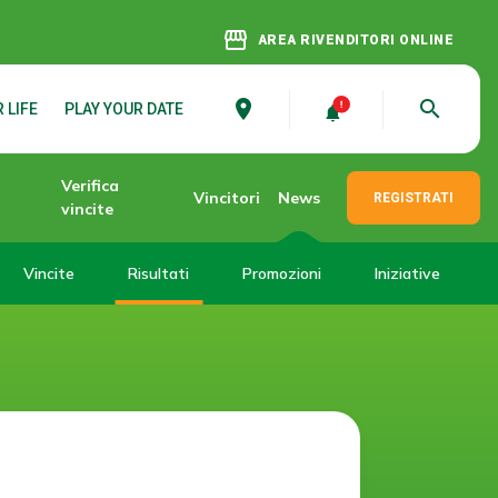
storefront
AREA RIVENDITORI ONLINE
place
search
 LIFE
PLAY YOUR DATE
Verifica
Vincitori
News
REGISTRATI
vincite
Vincite
Risultati
Promozioni
Iniziative