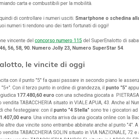
rmiando carta e combustibili per la mobilità.
uindi di controllare i numeri usciti.
Smartphone o schedina al
uoi numeri ti rendono uno dei tanti fortunati di oggi!
ne vincente del
concorso numero 115
del SuperEnalotto di sabat
, 46, 56, 58, 90. Numero Jolly 23, Numero SuperStar 54
.
lotto, le vincite di oggi
cita con il punto "5" fa quasi passare in secondo piano le assen
 "5+". Con il terzo punto in ordine di grandezza, il
punto "5"
appu
ggiudica
177.480,60 euro
con una schedina giocata a PIETRASA
to vendita TABACCHERIA situato in VIALE APUA, 43. Anche al Nu
di che festeggiare: con il
punto "4 Stella"
sono tre i giocatori a
1.407,00 euro
. Una vincita arriva da una giocata online con la B
 le altre due vincite sono entrambe abbinate anche al punto "4"
to vendita TABACCHERIA SOLIN situato in VIA NAZIONALE, 72 