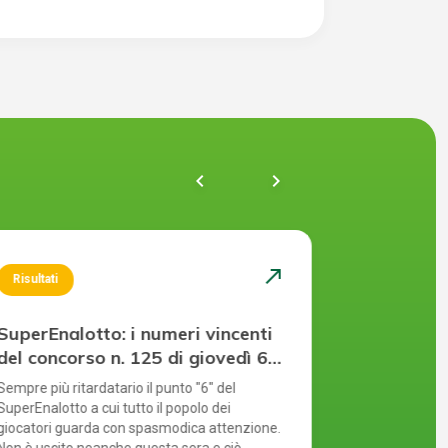
chevron_left
navigate_next
north_east
Risultati
Risultati
SuperEnalotto: i numeri vincenti
SuperEnal
del concorso n. 125 di giovedì 6
del conco
agosto 2026
agosto 2
Sempre più ritardatario il punto "6" del
Nulla di fatto
SuperEnalotto a cui tutto il popolo dei
è rinviato a d
giocatori guarda con spasmodica attenzione.
però al Jackp
Non è uscito neanche questa sera e ciò
senza soluzio