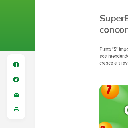
SuperE
concor
Punto "5" impor
sottintendendo
cresce e si av
mail
print