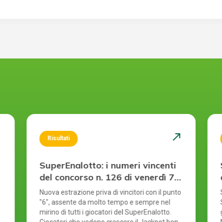
st
north_east
Risultati
SuperEnalotto: i numeri vincenti
del concorso n. 126 di venerdì 7
agosto 2026
Nuova estrazione priva di vincitori con il punto
"6", assente da molto tempo e sempre nel
mirino di tutti i giocatori del SuperEnalotto.
Giocatori che vedono crescere il Jackpot ben