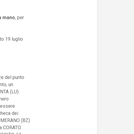
la mano
, per
o 19 luglio
ze del punto
nto, un
NTA (LU)
mero
d essere
acheca dei
. A MERANO (BZ)
e a CORATO