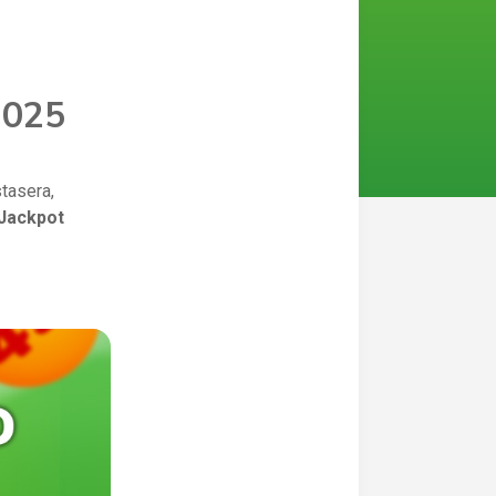
2025
stasera,
Jackpot