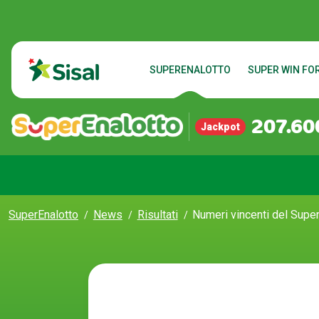
SUPERENALOTTO
SUPER WIN FOR
207.60
Jackpot
SuperEnalotto
News
Risultati
Numeri vincenti del Super