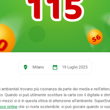
where_to_vote
date_range
Milano
|
19 Luglio 2025
i ambientali trovano più risonanza da parte dei media e nell'atte
o. Quando si può utilmente sostiture la carta con il digitale e dimi
 mezzi si è in questa ottica di attenzione all'ambiente. SuperEna
ioco online
che si rivela sostenibile: si può giocare quando si vu