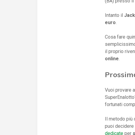
(BA) presso i
Intanto il
Jac
euro
.
Cosa fare quind
semplicissimo
il proprio rive
online
.
Prossim
Vuoi provare a
SuperEnalotto?
fortunati compr
Il metodo più 
puoi decidere
dedicate
per