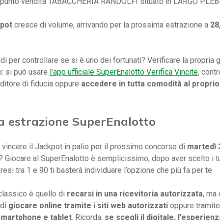
l punto vendita TABACCHERIA RANDOLFI situato in LARGO PLEBI
kpot
cresce di volume, arrivando per la prossima estrazione a
28
i per controllare se si è uno dei fortunati? Verificare la propria 
: si può usare
l’app ufficiale SuperEnalotto Verifica Vincite
, cont
nditore di fiducia oppure
accedere in tutta comodità al propri
a estrazione SuperEnalotto
 vincere il Jackpot in palio per il prossimo concorso di
martedì 
 Giocare al SuperEnalotto è semplicissimo, dopo aver scelto i t
esi tra 1 e 90 ti basterà individuare l’opzione che più fa per te.
classico è quello di
recarsi in una ricevitoria autorizzata
, ma 
 di
giocare online tramite i siti web autorizzati
oppure tramite
smartphone e tablet
. Ricorda,
se scegli il digitale, l’esperien