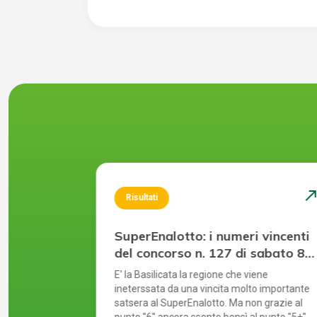
north_east
north_ea
Risultati
 vincenti
SuperEnalotto: i numeri vincenti
venerdì 31
del concorso n. 127 di sabato 8
agosto 2026
hivio,
E' la Basilicata la regione che viene
un'estrazione
ineterssata da una vincita molto importante
 da lungo
satsera al SuperEnalotto. Ma non grazie al
dà via libera
punto "6" ancora ssente bensì al punto "5+".