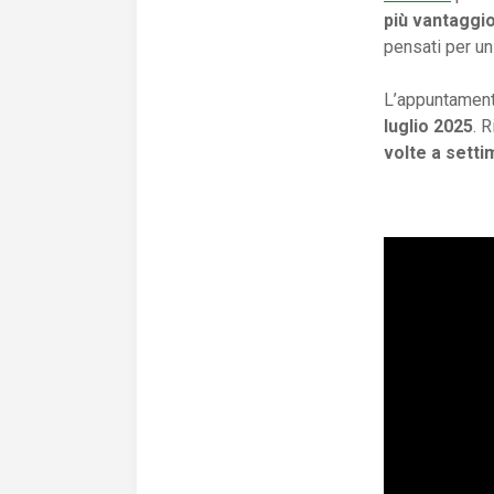
più vantaggi
pensati per u
L’appuntamento
luglio 2025
. 
volte a sett