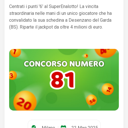
Centrati i punti '6' al SuperEnalotto! La vincita
straordinaria nelle mani di un unico giocatore che ha
convalidato la sua schedina a Desenzano del Garda
(BS). Riparte il jackpot da oltre 4 milioni di euro.
where_to_vote
date_range
Milano
|
22 Mag 2025