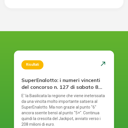
north_east
Risultati
SuperEnalotto: i numeri vincenti
del concorso n. 127 di sabato 8
agosto 2026
E' la Basilicata la regione che viene ineterssata
da una vincita molto importante satsera al
SuperEnalotto. Ma non grazie al punto "6"
ancora ssente bensì al punto "5+". Continua
quindi la crescita del Jackpot, avviato verso i
208 milioni di euro.