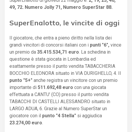
SuperEnalotto di giovedì 22 maggio è:
2, 19, 23, 46,
49, 72. Numero Jolly 71, Numero SuperStar 88.
SuperEnalotto, le vincite di oggi
Il giocatore, che entra a pieno diritto nella lista dei
grandi vincitori di concorsi italiani con i
punti "6",
vince
un premio da
35.415.534,71 euro
. La schedina in
questione è stata giocata in Lombardia ed
esattamente presso il punto vendita TABACCHERIA
BOCCHIO ELEONORA situato in VIA DURIGHELLO, 4. Il
punto "5+"
anche registra un vincitore con un premio
importante di
511.692,48 euro
con una giocata
effettuata a CANTU' (CO) presso il punto vendita
TABACCHI DI CASTELLI ALESSANDRO situato in
LARGO ADUA, 6. Grazie al Numero SuperStar un
giocatore con il
punto "4 Stella"
si aggiudica
23.274,00 euro
.