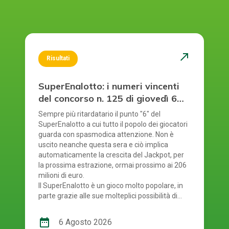
north_east
Risultati
SuperEnalotto: i numeri vincenti
del concorso n. 125 di giovedì 6
agosto 2026
Sempre più ritardatario il punto "6" del
SuperEnalotto a cui tutto il popolo dei giocatori
guarda con spasmodica attenzione. Non è
uscito neanche questa sera e ciò implica
automaticamente la crescita del Jackpot, per
la prossima estrazione, ormai prossimo ai 206
milioni di euro.
Il SuperEnalotto è un gioco molto popolare, in
parte grazie alle sue molteplici possibilità di
vincita. Tuttavia, a causa di ciò, ad ogni
estrazione bisogna verificare diversi risultati.
date_range
6 Agosto 2026
Per gestire tutto facilmente e rapidamente,