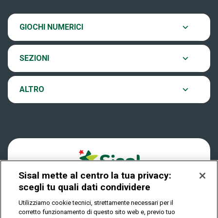
SiVinceTutto
Chi siamo
Ultima estrazione
GIOCHI NUMERICI
Eurojackpot
Contatti
Archivio estrazioni
SEZIONI
VinciCasa
Notifiche
Verifica vincite
ALTRO
Win for Life
Accessibilità
Vincitori
Play Your Date
Cookies
News
Sisal mette al centro la tua privacy:
Privacy
scegli tu quali dati condividere
Utilizziamo cookie tecnici, strettamente necessari per il
corretto funzionamento di questo sito web e, previo tuo