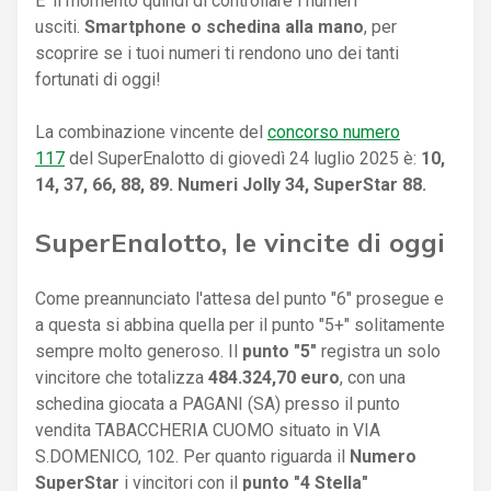
E' il momento quindi di controllare i numeri
usciti.
Smartphone o schedina alla mano
, per
scoprire se i tuoi numeri ti rendono uno dei tanti
fortunati di oggi!
La combinazione vincente del
concorso numero
117
del SuperEnalotto di giovedì 24 luglio 2025 è:
10,
14, 37, 66, 88, 89. Numeri Jolly 34, SuperStar 88.
SuperEnalotto, le vincite di oggi
Come preannunciato l'attesa del punto "6" prosegue e
a questa si abbina quella per il punto "5+" solitamente
sempre molto generoso. Il
punto "5"
registra un solo
vincitore che totalizza
484.324,70 euro
, con una
schedina giocata a PAGANI (SA) presso il punto
vendita TABACCHERIA CUOMO situato in VIA
S.DOMENICO, 102. Per quanto riguarda il
Numero
SuperStar
i vincitori con il
punto "4 Stella"