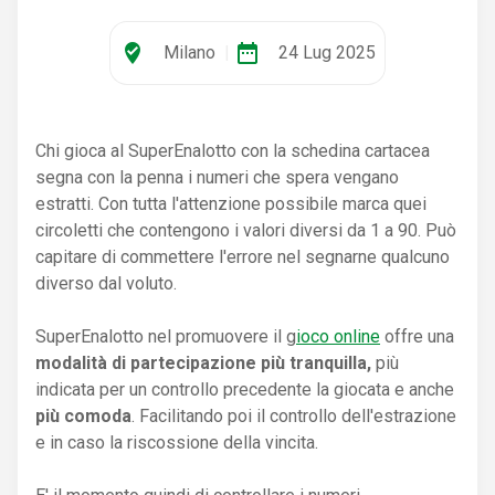
where_to_vote
date_range
Milano
|
24 Lug 2025
Chi gioca al SuperEnalotto con la schedina cartacea
segna con la penna i numeri che spera vengano
estratti. Con tutta l'attenzione possibile marca quei
circoletti che contengono i valori diversi da 1 a 90. Può
capitare di commettere l'errore nel segnarne qualcuno
diverso dal voluto.
SuperEnalotto nel promuovere il g
ioco online
offre una
modalità di partecipazione più tranquilla,
più
indicata per un controllo precedente la giocata e anche
più comoda
. Facilitando poi il controllo dell'estrazione
e in caso la riscossione della vincita.