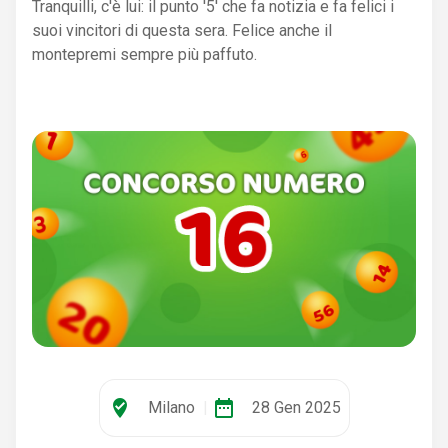
Tranquilli, c'è lui: il punto '5' che fa notizia e fa felici i
suoi vincitori di questa sera. Felice anche il
montepremi sempre più paffuto.
where_to_vote
date_range
Milano
|
28 Gen 2025