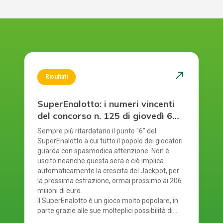
north_east
Risultati
SuperEnalotto: i numeri vincenti
del concorso n. 125 di giovedì 6
agosto 2026
Sempre più ritardatario il punto "6" del
SuperEnalotto a cui tutto il popolo dei giocatori
guarda con spasmodica attenzione. Non è
uscito neanche questa sera e ciò implica
automaticamente la crescita del Jackpot, per
la prossima estrazione, ormai prossimo ai 206
milioni di euro.
Il SuperEnalotto è un gioco molto popolare, in
parte grazie alle sue molteplici possibilità di
vincita. Tuttavia, a causa di ciò, ad ogni