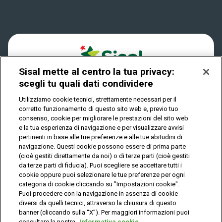
Win for Life
Accessibilità
Vincitori
Play Your Date
Cookies
News
Sisal mette al centro la tua privacy:
Privacy
scegli tu quali dati condividere
Utilizziamo cookie tecnici, strettamente necessari per il
corretto funzionamento di questo sito web e, previo tuo
IL GIOCO È VIETATO AI MINORI E PUÒ CAUSARE
consenso, cookie per migliorare le prestazioni del sito web
DIPENDENZA PATOLOGICA
e la tua esperienza di navigazione e per visualizzare avvisi
pertinenti in base alle tue preferenze e alle tue abitudini di
navigazione. Questi cookie possono essere di prima parte
(cioè gestiti direttamente da noi) o di terze parti (cioè gestiti
© Copyright Sisal Italia S.p.A. - P.I. 02433760135
da terze parti di fiducia). Puoi scegliere se accettare tutti i
Mappa
cookie oppure puoi selezionare le tue preferenze per ogni
Privacy
Cookies
del
categoria di cookie cliccando su "Impostazioni cookie".
sito
Puoi procedere con la navigazione in assenza di cookie
diversi da quelli tecnici, attraverso la chiusura di questo
banner (cliccando sulla “X”). Per maggiori informazioni puoi
consultare la nostra
Informativa cookie