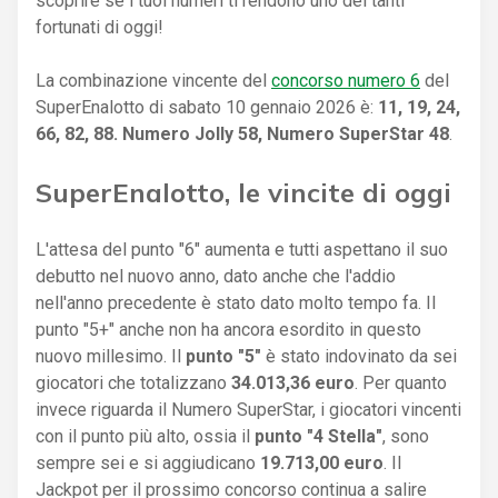
scoprire se i tuoi numeri ti rendono uno dei tanti
fortunati di oggi!
La combinazione vincente del
concorso numero 6
del
SuperEnalotto di sabato 10 gennaio 2026 è:
11, 19, 24,
66, 82, 88. Numero Jolly 58, Numero SuperStar 48
.
SuperEnalotto, le vincite di oggi
L'attesa del punto "6" aumenta e tutti aspettano il suo
debutto nel nuovo anno, dato anche che l'addio
nell'anno precedente è stato dato molto tempo fa. Il
punto "5+" anche non ha ancora esordito in questo
nuovo millesimo. Il
punto "5"
è stato indovinato da sei
giocatori che totalizzano
34.013,36 euro
. Per quanto
invece riguarda il Numero SuperStar, i giocatori vincenti
con il punto più alto, ossia il
punto "4 Stella"
, sono
sempre sei e si aggiudicano
19.713,00 euro
. Il
Jackpot per il prossimo concorso continua a salire