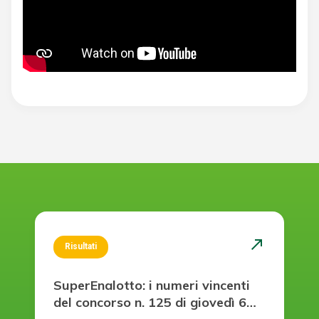
north_east
Risultati
SuperEnalotto: i numeri vincenti
del concorso n. 125 di giovedì 6