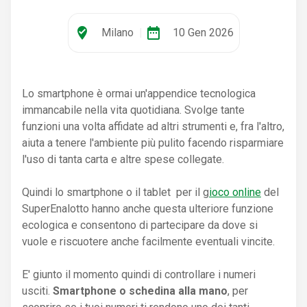
where_to_vote
date_range
Milano
|
10 Gen 2026
Lo smartphone è ormai un'appendice tecnologica
immancabile nella vita quotidiana. Svolge tante
funzioni una volta affidate ad altri strumenti e, fra l'altro,
aiuta a tenere l'ambiente più pulito facendo risparmiare
l'uso di tanta carta e altre spese collegate.
Quindi lo smartphone o il tablet per il g
ioco online
del
SuperEnalotto hanno anche questa ulteriore funzione
ecologica e consentono di partecipare da dove si
vuole e riscuotere anche facilmente eventuali vincite.
E' giunto il momento quindi di controllare i numeri
usciti.
Smartphone o schedina alla mano
, per