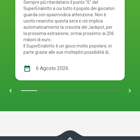
agosto 2026
Sempre più ritardatario il punto "6" del
SuperEnalotto a cui tutto il popolo dei giocatori
guarda con spasmodica attenzione. Non è
uscito neanche questa sera e ciò implica
automaticamente la crescita del Jackpot, per
la prossima estrazione, ormai prossimo ai 206
milioni di euro.
Il SuperEnalotto è un gioco molto popolare, in
parte grazie alle sue molteplici possibilità di
vincita. Tuttavia, a causa di ciò, ad ogni
estrazione bisogna verificare diversi risultati.
date_range
6 Agosto 2026
Per gestire tutto facilmente e rapidamente,
il gioco online è la soluzione migliore: ti
permette di partecipare comodamente e rende
chevron_left
navigate_next
semplice incassare eventuali vincite E' giunto il
momento quindi di controllare i numeri usciti.
Smartphone o schedina alla mano, per scoprire
se i tuoi numeri ti rendono uno dei tanti
fortunati di oggi! La combinazione vincente del
concorso numero 125 del SuperEnalotto di
giovedì 6 agosto 2026 è: 2, 11, 20, 33, 74, 83.
Numero Jolly 15, Numero SuperStar 19
arrow_upward
SuperEnalotto, le vincite di oggi Niente di fatto