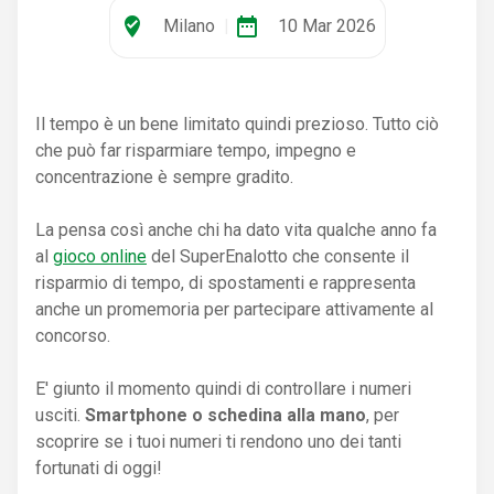
where_to_vote
date_range
Milano
|
10 Mar 2026
Il tempo è un bene limitato quindi prezioso. Tutto ciò
che può far risparmiare tempo, impegno e
concentrazione è sempre gradito.
La pensa così anche chi ha dato vita qualche anno fa
al
gioco online
del SuperEnalotto che consente il
risparmio di tempo, di spostamenti e rappresenta
anche un promemoria per partecipare attivamente al
concorso.
E' giunto il momento quindi di controllare i numeri
usciti.
Smartphone o schedina alla mano
, per
scoprire se i tuoi numeri ti rendono uno dei tanti
fortunati di oggi!