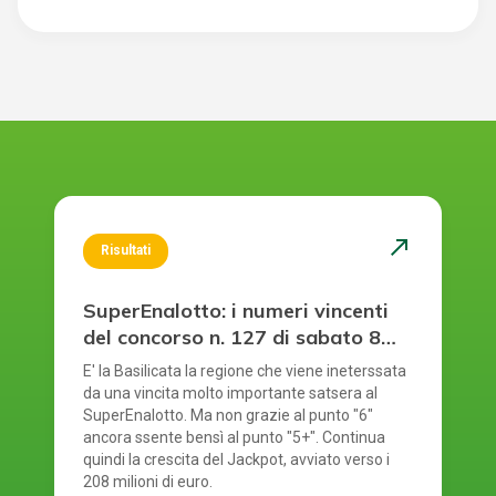
north_east
Risultati
SuperEnalotto: i numeri vincenti
del concorso n. 127 di sabato 8
agosto 2026
E' la Basilicata la regione che viene ineterssata
da una vincita molto importante satsera al
SuperEnalotto. Ma non grazie al punto "6"
ancora ssente bensì al punto "5+". Continua
quindi la crescita del Jackpot, avviato verso i
208 milioni di euro.