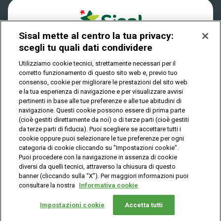
Cookies
News
Sisal mette al centro la tua privacy:
Privacy
scegli tu quali dati condividere
Utilizziamo cookie tecnici, strettamente necessari per il
corretto funzionamento di questo sito web e, previo tuo
IL GIOCO È VIETATO AI MINORI E PUÒ CAUSARE
consenso, cookie per migliorare le prestazioni del sito web
DIPENDENZA PATOLOGICA
e la tua esperienza di navigazione e per visualizzare avvisi
pertinenti in base alle tue preferenze e alle tue abitudini di
navigazione. Questi cookie possono essere di prima parte
(cioè gestiti direttamente da noi) o di terze parti (cioè gestiti
© Copyright Sisal Italia S.p.A. - P.I. 02433760135
da terze parti di fiducia). Puoi scegliere se accettare tutti i
Mappa
cookie oppure puoi selezionare le tue preferenze per ogni
Privacy
Cookies
del
categoria di cookie cliccando su "Impostazioni cookie".
sito
Puoi procedere con la navigazione in assenza di cookie
diversi da quelli tecnici, attraverso la chiusura di questo
banner (cliccando sulla “X”). Per maggiori informazioni puoi
consultare la nostra
Informativa cookie
Vuoi giocare
online?
Impostazioni cookie
Accetta tutti