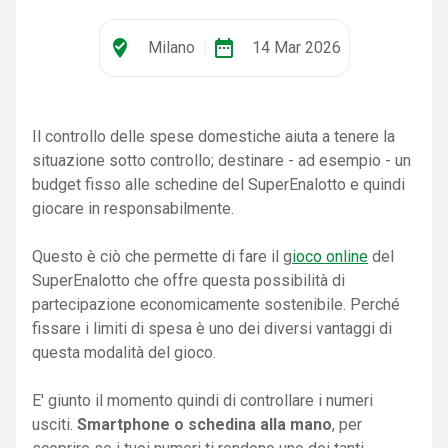
where_to_vote
date_range
Milano
|
14 Mar 2026
Il controllo delle spese domestiche aiuta a tenere la
situazione sotto controllo; destinare - ad esempio - un
budget fisso alle schedine del SuperEnalotto e quindi
giocare in responsabilmente.
Questo è ciò che permette di fare il g
ioco online
del
SuperEnalotto che offre questa possibilità di
partecipazione economicamente sostenibile. Perché
fissare i limiti di spesa è uno dei diversi vantaggi di
questa modalità del gioco.
E' giunto il momento quindi di controllare i numeri
usciti.
Smartphone o schedina alla mano
, per