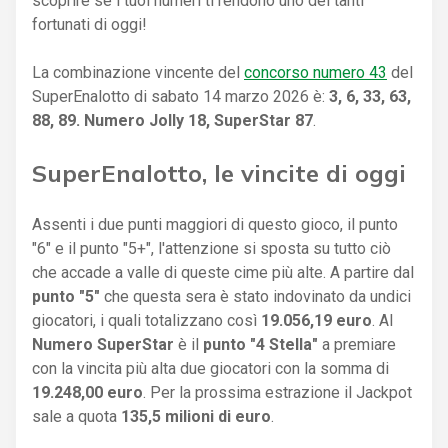
scoprire se i tuoi numeri ti rendono uno dei tanti
fortunati di oggi!
La combinazione vincente del
concorso numero 43
del
SuperEnalotto di sabato 14 marzo 2026 è:
3, 6, 33, 63,
88, 89. Numero Jolly 18, SuperStar 87
.
SuperEnalotto, le vincite di oggi
Assenti i due punti maggiori di questo gioco, il punto
"6" e il punto "5+", l'attenzione si sposta su tutto ciò
che accade a valle di queste cime più alte. A partire dal
punto "5"
che questa sera è stato indovinato da undici
giocatori, i quali totalizzano così
19.056,19 euro
. Al
Numero SuperStar
è il
punto "4 Stella"
a premiare
con la vincita più alta due giocatori con la somma di
19.248,00 euro
. Per la prossima estrazione il Jackpot
sale a quota
135,5 milioni di euro
.