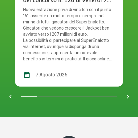
del concorso n. 126 di venerdì 7
agosto 2026
Nuova estrazione priva di vincitori con il punto
"6", assente da molto tempo e sempre nel
mirino di tutti i giocatori del SuperEnalotto.
Giocatori che vedono crescere il Jackpot ben
avviato verso i 207 milioni di euro.
La possibilità di partecipare al SuperEnalotto
via internet, ovunque si disponga di una
connessione, rappresenta un notevole
beneficio in termini di praticità. Il gioco online
del SuperEnalotto mette a disposizione anche
questo considerevole vantaggio: evita la
date_range
7 Agosto 2026
necessità di recarsi fisicamente in ricevitoria
per convalidare la schedina tradizionale,
traducendosi così in un notevole risparmio di
chevron_left
navigate_next
tempo. E' giunto il momento quindi di
controllare i numeri usciti. Smartphone o
schedina alla mano, per scoprire se i tuoi
numeri ti rendono uno dei tanti fortunati di
oggi! La combinazione vincente del concorso
numero 126 del SuperEnalotto di venerdì 7
agosto 2026 è: 1, 7, 29, 32, 60, 63. Numero Jolly