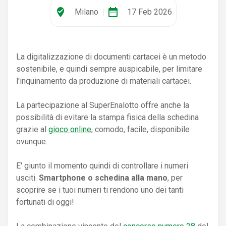
where_to_vote
date_range
Milano
|
17 Feb 2026
La digitalizzazione di documenti cartacei è un metodo
sostenibile, e quindi sempre auspicabile, per limitare
l'inquinamento da produzione di materiali cartacei.
La partecipazione al SuperEnalotto offre anche la
possibilità di evitare la stampa fisica della schedina
grazie al
gioco online
, comodo, facile, disponibile
ovunque.
E' giunto il momento quindi di controllare i numeri
usciti.
Smartphone o schedina alla mano
, per
scoprire se i tuoi numeri ti rendono uno dei tanti
fortunati di oggi!