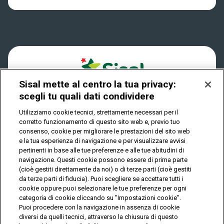
Win for Life
Accessibilità
Vincitori
Play Your Date
Cookies
News
Sisal mette al centro la tua privacy:
Privacy
scegli tu quali dati condividere
Utilizziamo cookie tecnici, strettamente necessari per il
corretto funzionamento di questo sito web e, previo tuo
IL GIOCO È VIETATO AI MINORI E PUÒ CAUSARE
consenso, cookie per migliorare le prestazioni del sito web
DIPENDENZA PATOLOGICA
e la tua esperienza di navigazione e per visualizzare avvisi
pertinenti in base alle tue preferenze e alle tue abitudini di
navigazione. Questi cookie possono essere di prima parte
(cioè gestiti direttamente da noi) o di terze parti (cioè gestiti
© Copyright Sisal Italia S.p.A. - P.I. 02433760135
da terze parti di fiducia). Puoi scegliere se accettare tutti i
Mappa
cookie oppure puoi selezionare le tue preferenze per ogni
Privacy
Cookies
del
categoria di cookie cliccando su "Impostazioni cookie".
sito
Puoi procedere con la navigazione in assenza di cookie
diversi da quelli tecnici, attraverso la chiusura di questo