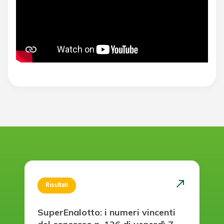
north_east
Risultati
SuperEnalotto: i numeri vincenti