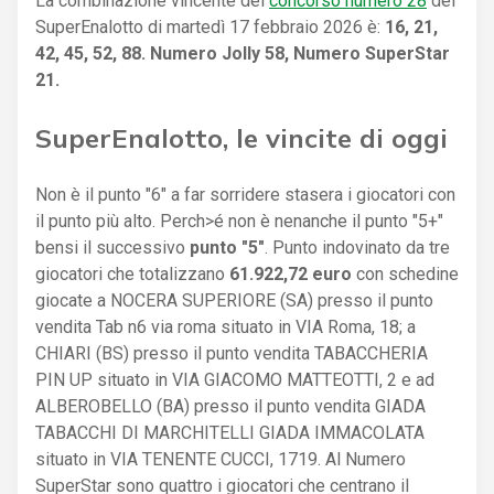
La combinazione vincente del
concorso numero 28
del
SuperEnalotto di martedì 17 febbraio 2026 è:
16, 21,
42, 45, 52, 88. Numero Jolly 58, Numero SuperStar
21.
SuperEnalotto, le vincite di oggi
Non è il punto "6" a far sorridere stasera i giocatori con
il punto più alto. Perch>é non è nenanche il punto "5+"
bensi il successivo
punto "5"
. Punto indovinato da tre
giocatori che totalizzano
61.922,72 euro
con schedine
giocate a NOCERA SUPERIORE (SA) presso il punto
vendita Tab n6 via roma situato in VIA Roma, 18; a
CHIARI (BS) presso il punto vendita TABACCHERIA
PIN UP situato in VIA GIACOMO MATTEOTTI, 2 e ad
ALBEROBELLO (BA) presso il punto vendita GIADA
TABACCHI DI MARCHITELLI GIADA IMMACOLATA
situato in VIA TENENTE CUCCI, 1719. Al Numero
SuperStar sono quattro i giocatori che centrano il