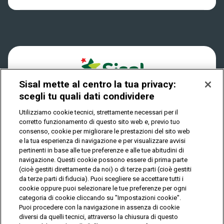
Win for Life
Accessibilità
Vincitori
Play Your Date
Cookies
News
Sisal mette al centro la tua privacy:
Privacy
scegli tu quali dati condividere
Utilizziamo cookie tecnici, strettamente necessari per il
corretto funzionamento di questo sito web e, previo tuo
IL GIOCO È VIETATO AI MINORI E PUÒ CAUSARE
consenso, cookie per migliorare le prestazioni del sito web
DIPENDENZA PATOLOGICA
e la tua esperienza di navigazione e per visualizzare avvisi
pertinenti in base alle tue preferenze e alle tue abitudini di
navigazione. Questi cookie possono essere di prima parte
(cioè gestiti direttamente da noi) o di terze parti (cioè gestiti
© Copyright Sisal Italia S.p.A. - P.I. 02433760135
da terze parti di fiducia). Puoi scegliere se accettare tutti i
Mappa
cookie oppure puoi selezionare le tue preferenze per ogni
Privacy
Cookies
del
categoria di cookie cliccando su "Impostazioni cookie".
sito
Puoi procedere con la navigazione in assenza di cookie
diversi da quelli tecnici, attraverso la chiusura di questo