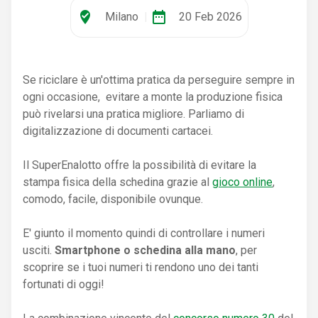
where_to_vote
date_range
Milano
|
20 Feb 2026
Se riciclare è un'ottima pratica da perseguire sempre in
ogni occasione, evitare a monte la produzione fisica
può rivelarsi una pratica migliore. Parliamo di
digitalizzazione di documenti cartacei.
Il SuperEnalotto offre la possibilità di evitare la
stampa fisica della schedina grazie al
gioco online
,
comodo, facile, disponibile ovunque.
E' giunto il momento quindi di controllare i numeri
usciti.
Smartphone o schedina alla mano
, per
scoprire se i tuoi numeri ti rendono uno dei tanti
fortunati di oggi!