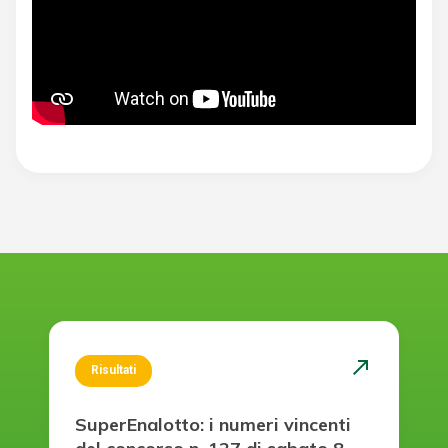
north_east
Risultati
SuperEnalotto: i numeri vincenti