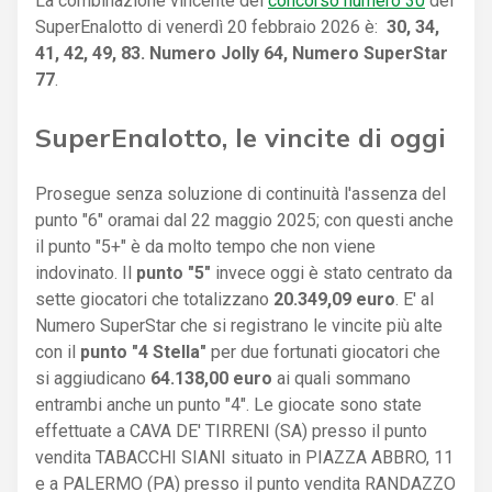
La combinazione vincente del
concorso numero 30
del
SuperEnalotto di venerdì 20 febbraio 2026 è:
30, 34,
41, 42, 49, 83. Numero Jolly 64, Numero SuperStar
77
.
SuperEnalotto, le vincite di oggi
Prosegue senza soluzione di continuità l'assenza del
punto "6" oramai dal 22 maggio 2025; con questi anche
il punto "5+" è da molto tempo che non viene
indovinato. Il
punto "5"
invece oggi è stato centrato da
sette giocatori che totalizzano
20.349,09 euro
. E' al
Numero SuperStar che si registrano le vincite più alte
con il
punto "4 Stella"
per due fortunati giocatori che
si aggiudicano
64.138,00 euro
ai quali sommano
entrambi anche un punto "4". Le giocate sono state
effettuate a CAVA DE' TIRRENI (SA) presso il punto
vendita TABACCHI SIANI situato in PIAZZA ABBRO, 11
e a PALERMO (PA) presso il punto vendita RANDAZZO