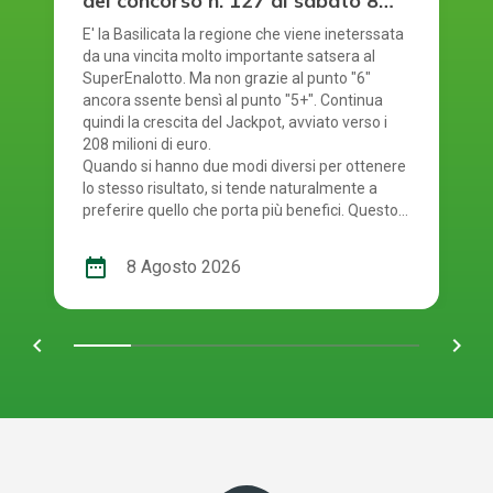
del concorso n. 127 di sabato 8
agosto 2026
E' la Basilicata la regione che viene ineterssata
da una vincita molto importante satsera al
SuperEnalotto. Ma non grazie al punto "6"
ancora ssente bensì al punto "5+". Continua
quindi la crescita del Jackpot, avviato verso i
208 milioni di euro.
Quando si hanno due modi diversi per ottenere
lo stesso risultato, si tende naturalmente a
preferire quello che porta più benefici. Questo
principio si riflette anche nel modo in cui si
gioca al SuperEnalotto. Infatti, per giocare al
date_range
8 Agosto 2026
SuperEnalotto si può scegliere tra due opzioni:
andare in una ricevitoria oppure mediante il
gioco online. Quest'ultima modalità è molto
chevron_left
navigate_next
comoda e presenta diversi vantaggi per chi
decide di utilizzarla. E' giunto il momento quindi
di controllare i numeri usciti. Smartphone o
schedina alla mano, per scoprire se i tuoi
numeri ti rendono uno dei tanti fortunati di
oggi! La combinazione vincente del concorso
numero 127 del SuperEnalotto di sabato 8