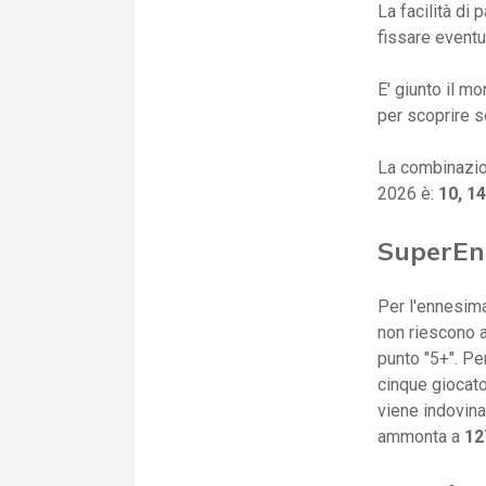
La facilità di 
fissare eventua
E' giunto il mo
per scoprire se
La combinazio
2026 è:
10, 1
SuperEna
Per l'ennesim
non riescono a
punto "5+". Pe
cinque giocato
viene indovina
ammonta a
127