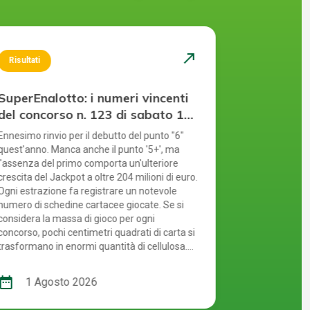
north_east
Risultati
Risultati
SuperEnalotto: i numeri vincenti
SuperEnal
del concorso n. 123 di sabato 1
del concor
agosto 2026
luglio 20
Ennesimo rinvio per il debutto del punto "6"
Il luglio del 2
quest'anno. Manca anche il punto '5+', ma
parlando di S
l'assenza del primo comporta un'ulteriore
a cui manca 
crescita del Jackpot a oltre 204 milioni di euro.
tempo, il punt
Ogni estrazione fa registrare un notevole
al Jackpot che
numero di schedine cartacee giocate. Se si
Puoi partecip
considera la massa di gioco per ogni
modi: compila
concorso, pochi centimetri quadrati di carta si
in un punto v
trasformano in enormi quantità di cellulosa.
online tramit
Per proteggere l'ambiente, il gioco online
il gioco onlin
rappresenta la soluzione perfetta: offre un
benefici, tra 
ate_range
date_range
1 Agosto 2026
31 Lug
modo pratico per digitalizzare le giocate e
maggiore ano
conservarle, semplificando la riscossione
significa che