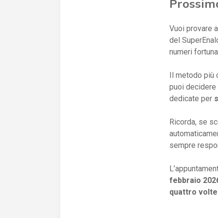
Prossim
Vuoi provare a
del SuperEnalo
numeri fortunat
Il metodo più 
puoi decidere
dedicate per
Ricorda, se sce
automaticamen
sempre respon
L’appuntament
febbraio 202
quattro volte