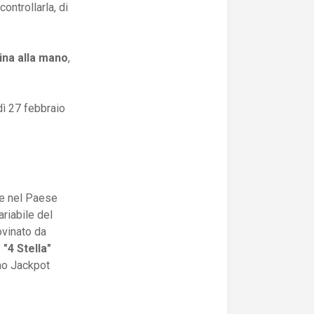
ontrollarla, di
na alla mano
,
dì 27 febbraio
te nel Paese
ariabile del
ovinato da
 "4 Stella"
imo Jackpot