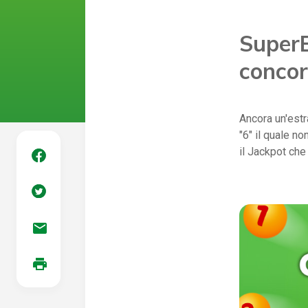
SuperE
concor
Ancora un'estr
"6" il quale n
il Jackpot che 
mail
print