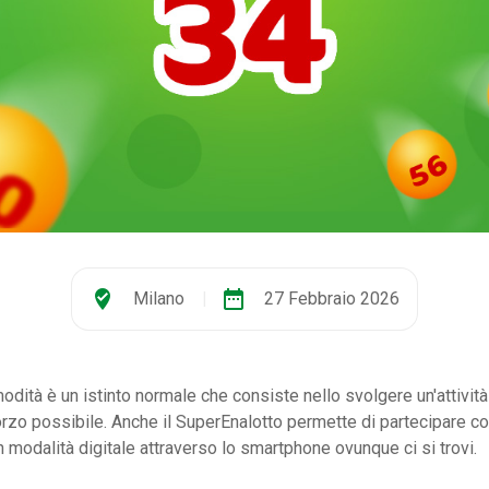
where_to_vote
date_range
Milano
|
27 Febbraio 2026
odità è un istinto normale che consiste nello svolgere un'attività
rzo possibile. Anche il SuperEnalotto permette di partecipare 
in modalità digitale attraverso lo smartphone ovunque ci si trovi.