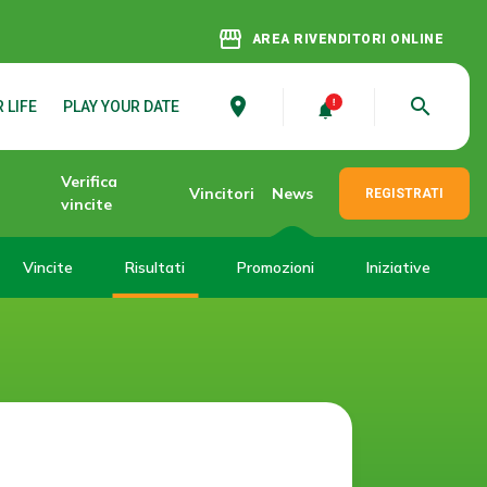
storefront
AREA RIVENDITORI ONLINE
place
search
 LIFE
PLAY YOUR DATE
Verifica
Vincitori
News
REGISTRATI
vincite
Vincite
Risultati
Promozioni
Iniziative