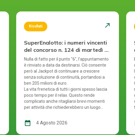
st
north_east
Risultati
SuperEnalotto: i numeri vincenti
del concorso n. 124 di martedì 4
agosto 2026
Nulla di fatto per il punto "6", l'appuntamento
è rinviato a data da destinarsi. Ciò consente
però al Jackpot di continuare a crescere
senza soluzione di continuità, portandosi a
ben 205 milioni di euro.
La vita frenetica di tutti i giorni spesso lascia
poco tempo per il relax. Questo rende
complicato anche ritagliarsi brevi momenti
per attività che richiederebbero un luogo
specifico. È proprio per questo motivo che
il gioco online offre una soluzione comoda a
date_range
d
4 Agosto 2026
chi partecipa ai concorsi: permette di fare la
propria giocata ovunque ci si trovi, senza la