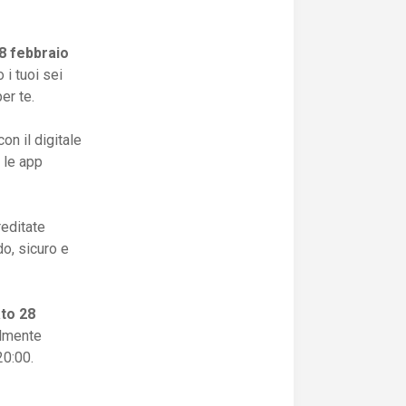
8 febbraio
i tuoi sei
er te.
con il digitale
 le app
reditate
o, sicuro e
to 28
almente
 20:00.