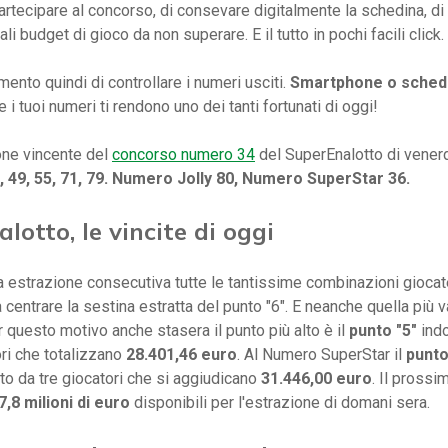
partecipare al concorso, di consevare digitalmente la schedina, di c
li budget di gioco da non superare. E il tutto in pochi facili click.
mento quindi di controllare i numeri usciti.
Smartphone o schedi
 i tuoi numeri ti rendono uno dei tanti fortunati di oggi!
ne vincente del
concorso numero 34
del SuperEnalotto di vener
4, 49, 55, 71, 79. Numero Jolly 80, Numero SuperStar 36.
lotto, le vincite di oggi
a estrazione consecutiva tutte le tantissime combinazioni gioca
 centrare la sestina estratta del punto "6". E neanche quella più v
r questo motivo anche stasera il punto più alto è il
punto "5"
ind
ri che totalizzano
28.401,46 euro
. Al Numero SuperStar il
punto
to da tre giocatori che si aggiudicano
31.446,00 euro
. Il pross
,8 milioni di euro
disponibili per l'estrazione di domani sera.