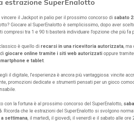
a estrazione SuperEnalotto
 vincere il Jackpot in palio per il prossimo concorso di
sabato 2
tto? Giocare al SuperEnalotto è semplicissimo, dopo aver scelto 
i compresi tra 1 e 90 ti basterà individuare l’opzione che più fa p
classico è quello di
recarsi in una ricevitoria autorizzata
, ma 
 di
giocare online tramite i siti web autorizzati
oppure tramite
smartphone e tablet
.
gli il digitale, l’esperienza è ancora più vantaggiosa: vincite acc
te, promozioni dedicate e strumenti pensati per un gioco comod
sabile.
o con la fortuna è al prossimo concorso del SuperEnalotto,
saba
6
. Ricorda che le estrazioni del SuperEnalotto si svolgono norm
 a settimana
, il martedì, il giovedì, il venerdì e il sabato alle ore