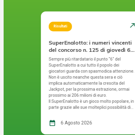
north_east
north_ea
Risultati
 vincenti
SuperEnalotto: i numeri vincenti
martedì
del concorso n. 125 di giovedì 6
agosto 2026
tre il luglio
Sempre più ritardatario il punto "6" del
 ultime
SuperEnalotto a cui tutto il popolo dei
uenza sale ed
giocatori guarda con spasmodica attenzione.
ilioni di
Non è uscito neanche questa sera e ciò
implica automaticamente la crescita del
on molteplici
Jackpot, per la prossima estrazione, ormai
e si riflette
prossimo ai 206 milioni di euro.
verificano i
Il SuperEnalotto è un gioco molto popolare, in
di controllare
parte grazie alle sue molteplici possibilità di
ite, il gioco
vincita. Tuttavia, a causa di ciò, ad ogni
esto perché
estrazione bisogna verificare diversi risultati.
date_range
6 Agosto 2026
 più agevole e
Per gestire tutto facilmente e rapidamente,
er ottenere
il gioco online è la soluzione migliore: ti