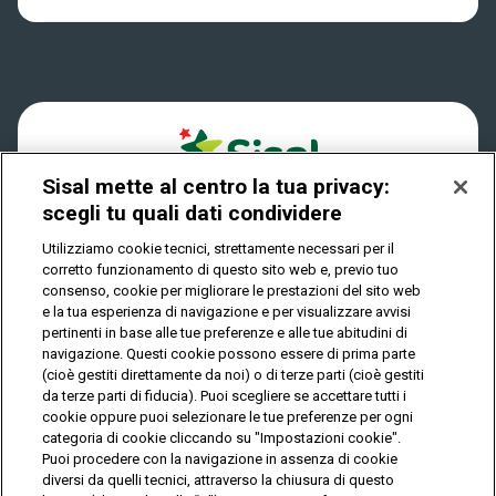
Win for Life
Accessibilità
Vincitori
Play Your Date
Cookies
News
Sisal mette al centro la tua privacy:
Privacy
scegli tu quali dati condividere
Utilizziamo cookie tecnici, strettamente necessari per il
corretto funzionamento di questo sito web e, previo tuo
IL GIOCO È VIETATO AI MINORI E PUÒ CAUSARE
consenso, cookie per migliorare le prestazioni del sito web
DIPENDENZA PATOLOGICA
e la tua esperienza di navigazione e per visualizzare avvisi
pertinenti in base alle tue preferenze e alle tue abitudini di
navigazione. Questi cookie possono essere di prima parte
(cioè gestiti direttamente da noi) o di terze parti (cioè gestiti
© Copyright Sisal Italia S.p.A. - P.I. 02433760135
da terze parti di fiducia). Puoi scegliere se accettare tutti i
Mappa
cookie oppure puoi selezionare le tue preferenze per ogni
Privacy
Cookies
del
categoria di cookie cliccando su "Impostazioni cookie".
sito
Puoi procedere con la navigazione in assenza di cookie
diversi da quelli tecnici, attraverso la chiusura di questo