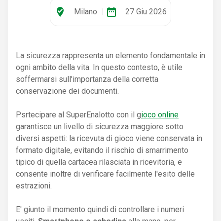
where_to_vote
date_range
Milano
|
27 Giu 2026
La sicurezza rappresenta un elemento fondamentale in
ogni ambito della vita. In questo contesto, è utile
soffermarsi sull'importanza della corretta
conservazione dei documenti.
Psrtecipare al SuperEnalotto con il g
ioco online
garantisce un livello di sicurezza maggiore sotto
diversi aspetti: la ricevuta di gioco viene conservata in
formato digitale, evitando il rischio di smarrimento
tipico di quella cartacea rilasciata in ricevitoria, e
consente inoltre di verificare facilmente l'esito delle
estrazioni.
E' giunto il momento quindi di controllare i numeri