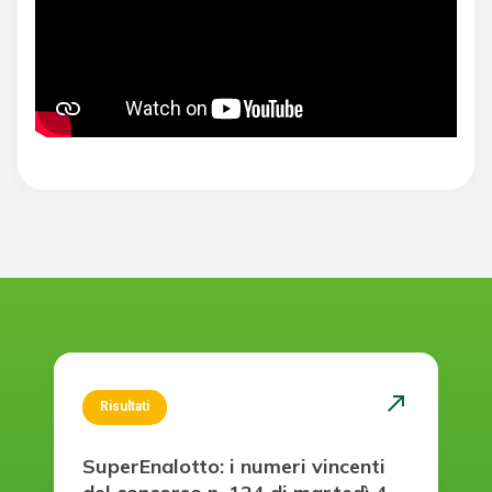
north_east
Risultati
SuperEnalotto: i numeri vincenti