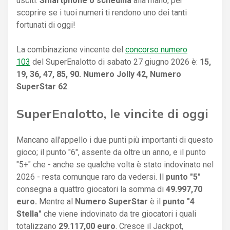
usciti.
Smartphone o schedina
alla mano, per
scoprire se i tuoi numeri ti rendono uno dei tanti
fortunati di oggi!
La combinazione vincente del
concorso numero
103
del SuperEnalotto di sabato 27 giugno 2026 è:
15,
19, 36, 47, 85, 90. Numero Jolly 42, Numero
SuperStar 62
.
SuperEnalotto, le vincite di oggi
Mancano all'appello i due punti più importanti di questo
gioco; il punto "6", assente da oltre un anno, e il punto
"5+" che - anche se qualche volta è stato indovinato nel
2026 - resta comunque raro da vedersi. Il
punto "5"
consegna a quattro giocatori la somma di
49.997,70
euro.
Mentre al
Numero SuperStar
è il
punto "4
Stella"
che viene indovinato da tre giocatori i quali
totalizzano
29.117,00 euro
. Cresce il Jackpot,