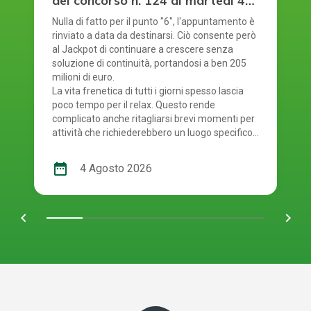
del concorso n. 124 di martedì 4
agosto 2026
Nulla di fatto per il punto "6", l'appuntamento è
rinviato a data da destinarsi. Ciò consente però
al Jackpot di continuare a crescere senza
soluzione di continuità, portandosi a ben 205
milioni di euro.
La vita frenetica di tutti i giorni spesso lascia
poco tempo per il relax. Questo rende
complicato anche ritagliarsi brevi momenti per
attività che richiederebbero un luogo specifico.
È proprio per questo motivo che il gioco online
offre una soluzione comoda a chi partecipa ai
date_range
4 Agosto 2026
concorsi: permette di fare la propria giocata
ovunque ci si trovi, senza la necessità di recarsi
fisicamente nei punti vendita autorizzati. E'
chevron_left
navigate_next
giunto il momento quindi di controllare i numeri
usciti. Smartphone o schedina alla mano, per
scoprire se i tuoi numeri ti rendono uno dei tanti
fortunati di oggi! La combinazione vincente del
concorso numero 124 del SuperEnalotto di
martedì 4 agosto 2026 è: 49, 56, 58, 70, 76, 78.
Numero Jolly 29, Numero SuperStar 16.