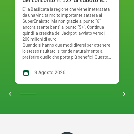
del concorso n. 127 di sabato 8
agosto 2026
E' la Basilicata la regione che viene ineterssata
da una vincita molto importante satsera al
SuperEnalotto. Ma non grazie al punto "6"
ancora ssente bensì al punto "5+". Continua
quindi la crescita del Jackpot, avviato verso i
208 milioni di euro.
Quando si hanno due modi diversi per ottenere
lo stesso risultato, si tende naturalmente a
preferire quello che porta più benefici. Questo
principio si riflette anche nel modo in cui si
gioca al SuperEnalotto. Infatti, per giocare al
date_range
8 Agosto 2026
SuperEnalotto si può scegliere tra due opzioni:
andare in una ricevitoria oppure mediante il
gioco online. Quest'ultima modalità è molto
chevron_left
navigate_next
comoda e presenta diversi vantaggi per chi
decide di utilizzarla. E' giunto il momento quindi
di controllare i numeri usciti. Smartphone o
schedina alla mano, per scoprire se i tuoi
numeri ti rendono uno dei tanti fortunati di
oggi! La combinazione vincente del concorso
numero 127 del SuperEnalotto di sabato 8