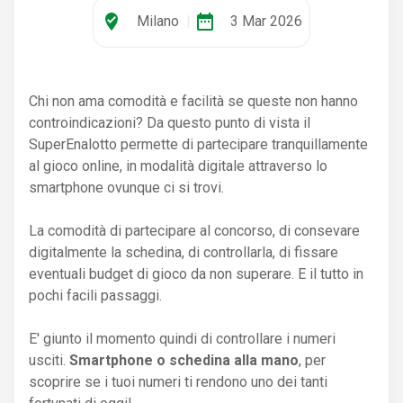
where_to_vote
date_range
Milano
|
3 Mar 2026
Chi non ama comodità e facilità se queste non hanno
controindicazioni? Da questo punto di vista il
SuperEnalotto permette di partecipare tranquillamente
al gioco online, in modalità digitale attraverso lo
smartphone ovunque ci si trovi.
La comodità di partecipare al concorso, di consevare
digitalmente la schedina, di controllarla, di fissare
eventuali budget di gioco da non superare. E il tutto in
pochi facili passaggi.
E' giunto il momento quindi di controllare i numeri
usciti.
Smartphone o schedina alla mano
, per
scoprire se i tuoi numeri ti rendono uno dei tanti