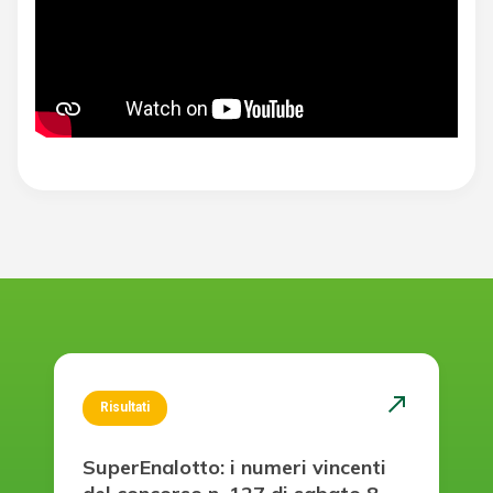
north_east
Risultati
SuperEnalotto: i numeri vincenti