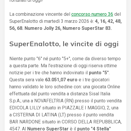
fortunati di oggi!
La combinazione vincente del
concorso numero 36
del
SuperEnalotto di martedì 3 marzo 2026 è:
4, 16, 42, 48,
56, 68. Numero Jolly 26, Numero SuperStar 83.
SuperEnalotto, le vincite di oggi
Niente punto "6" né punto "5+", come da diverso tempo
a questa parte. Ma l'estrazione di oggi riserva ottime
notizie per i tre che hanno indovinato il
punto "5"
.
Questa sera vale
63.051,07 euro
e i tre giocatori
hanno validato le loro schedine con: una giocata Online
effettuata dal punto vendita a distanza Sisal Italia
S.p.A.; una a NOVAFELTRIA (RN) presso il punto vendita
EDICOLA LILLY situato in PIAZZALE I MAGGIO, 2; una
a CISTERNA DI LATINA (LT) presso il punto vendita
BAR NARDONE situato in CORSO DELLA REPUBBLICA,
4547. Al
Numero SuperStar
è il
punto "4 Stella"