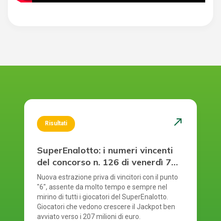
north_east
Risultati
SuperEnalotto: i numeri vincenti
del concorso n. 126 di venerdì 7
agosto 2026
Nuova estrazione priva di vincitori con il punto
"6", assente da molto tempo e sempre nel
mirino di tutti i giocatori del SuperEnalotto.
Giocatori che vedono crescere il Jackpot ben
avviato verso i 207 milioni di euro.