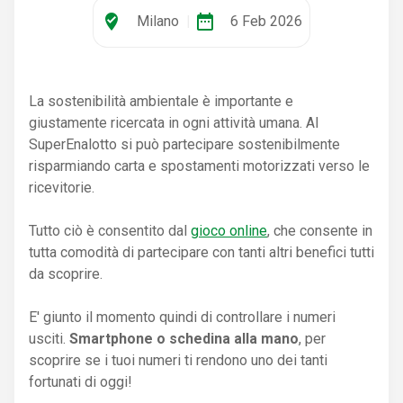
where_to_vote
date_range
Milano
|
6 Feb 2026
La sostenibilità ambientale è importante e
giustamente ricercata in ogni attività umana. Al
SuperEnalotto si può partecipare sostenibilmente
risparmiando carta e spostamenti motorizzati verso le
ricevitorie.
Tutto ciò è consentito dal
gioco online
, che consente in
tutta comodità di partecipare con tanti altri benefici tutti
da scoprire.
E' giunto il momento quindi di controllare i numeri
usciti.
Smartphone o schedina alla mano
, per
scoprire se i tuoi numeri ti rendono uno dei tanti
fortunati di oggi!