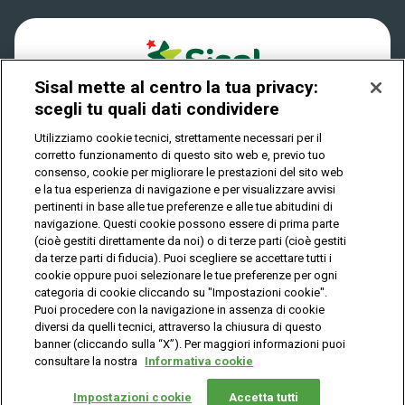
Play Your Date
Cookies
News
Sisal mette al centro la tua privacy:
Privacy
scegli tu quali dati condividere
Utilizziamo cookie tecnici, strettamente necessari per il
corretto funzionamento di questo sito web e, previo tuo
IL GIOCO È VIETATO AI MINORI E PUÒ CAUSARE
consenso, cookie per migliorare le prestazioni del sito web
DIPENDENZA PATOLOGICA
e la tua esperienza di navigazione e per visualizzare avvisi
pertinenti in base alle tue preferenze e alle tue abitudini di
navigazione. Questi cookie possono essere di prima parte
(cioè gestiti direttamente da noi) o di terze parti (cioè gestiti
© Copyright Sisal Italia S.p.A. - P.I. 02433760135
da terze parti di fiducia). Puoi scegliere se accettare tutti i
Mappa
cookie oppure puoi selezionare le tue preferenze per ogni
Privacy
Cookies
del
categoria di cookie cliccando su "Impostazioni cookie".
sito
Puoi procedere con la navigazione in assenza di cookie
diversi da quelli tecnici, attraverso la chiusura di questo
banner (cliccando sulla “X”). Per maggiori informazioni puoi
consultare la nostra
Informativa cookie
Vuoi giocare
online?
Impostazioni cookie
Accetta tutti