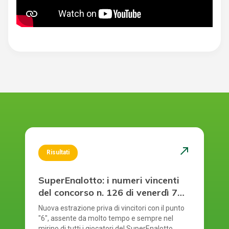
north_east
Risultati
SuperEnalotto: i numeri vincenti
del concorso n. 126 di venerdì 7
agosto 2026
Nuova estrazione priva di vincitori con il punto
"6", assente da molto tempo e sempre nel
mirino di tutti i giocatori del SuperEnalotto.