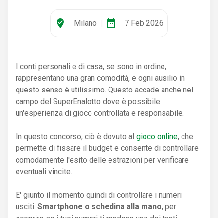
where_to_vote
date_range
Milano
|
7 Feb 2026
I conti personali e di casa, se sono in ordine,
rappresentano una gran comodità, e ogni ausilio in
questo senso è utilissimo. Questo accade anche nel
campo del SuperEnalotto dove è possibile
un'esperienza di gioco controllata e responsabile.
In questo concorso, ciò è dovuto al
gioco online
, che
permette di fissare il budget e consente di controllare
comodamente l'esito delle estrazioni per verificare
eventuali vincite.
E' giunto il momento quindi di controllare i numeri
usciti.
Smartphone o schedina alla mano
, per