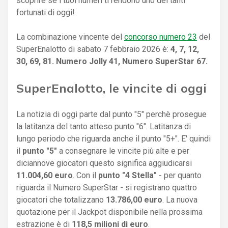
scoprire se i tuoi numeri ti rendono uno dei tanti
fortunati di oggi!
La combinazione vincente del
concorso numero 23
del
SuperEnalotto di sabato 7 febbraio 2026 è:
4, 7, 12,
30, 69, 81. Numero Jolly 41, Numero SuperStar 67.
SuperEnalotto, le vincite di oggi
La notizia di oggi parte dal punto "5" perchè prosegue
la latitanza del tanto atteso punto "6". Latitanza di
lungo periodo che riguarda anche il punto "5+". E' quindi
il
punto "5"
a consegnare le vincite più alte e per
diciannove giocatori questo significa aggiudicarsi
11.004,60 euro
. Con il
punto "4 Stella"
- per quanto
riguarda il Numero SuperStar - si registrano quattro
giocatori che totalizzano
13.786,00 euro
. La nuova
quotazione per il Jackpot disponibile nella prossima
estrazione è di
118,5 milioni di euro
.