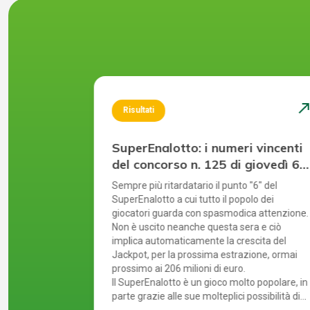
north_east
north_ea
Risultati
 vincenti
SuperEnalotto: i numeri vincenti
martedì
del concorso n. 125 di giovedì 6
agosto 2026
tre il luglio
Sempre più ritardatario il punto "6" del
 ultime
SuperEnalotto a cui tutto il popolo dei
uenza sale ed
giocatori guarda con spasmodica attenzione.
ilioni di
Non è uscito neanche questa sera e ciò
implica automaticamente la crescita del
on molteplici
Jackpot, per la prossima estrazione, ormai
e si riflette
prossimo ai 206 milioni di euro.
verificano i
Il SuperEnalotto è un gioco molto popolare, in
di controllare
parte grazie alle sue molteplici possibilità di
ite, il gioco
vincita. Tuttavia, a causa di ciò, ad ogni