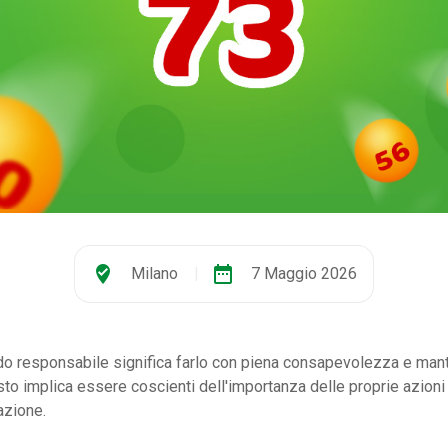
where_to_vote
date_range
Milano
|
7 Maggio 2026
do responsabile significa farlo con piena consapevolezza e man
sto implica essere coscienti dell'importanza delle proprie azioni
azione.