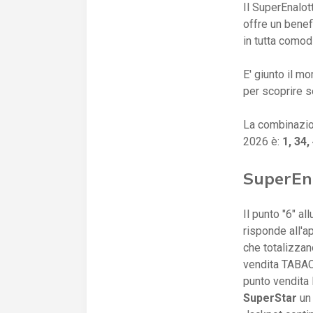
Il SuperEnalott
offre un benefi
in tutta comodi
E' giunto il mo
per scoprire se
La combinazio
2026 è:
1, 34
SuperEna
Il punto "6" al
risponde all'a
che totalizza
vendita TABAC
punto vendit
SuperStar
un 