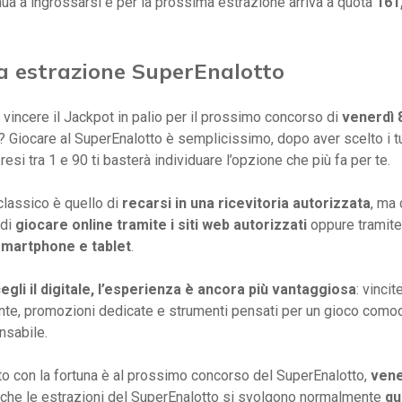
ua a ingrossarsi e per la prossima estrazione arriva a quota
161,
a estrazione SuperEnalotto
 vincere il Jackpot in palio per il prossimo concorso di
venerdì 
 Giocare al SuperEnalotto è semplicissimo, dopo aver scelto i t
esi tra 1 e 90 ti basterà individuare l’opzione che più fa per te.
classico è quello di
recarsi in una ricevitoria autorizzata
, ma 
 di
giocare online tramite i siti web autorizzati
oppure tramite
smartphone e tablet
.
egli il digitale, l’esperienza è ancora più vantaggiosa
: vinci
te, promozioni dedicate e strumenti pensati per un gioco comod
sabile.
o con la fortuna è al prossimo concorso del SuperEnalotto,
vene
a che le estrazioni del SuperEnalotto si svolgono normalmente
qu