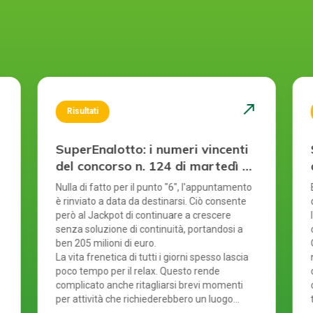
st
north_east
Risultati
SuperEnalotto: i numeri vincenti
del concorso n. 124 di martedì 4
agosto 2026
Nulla di fatto per il punto "6", l'appuntamento
è rinviato a data da destinarsi. Ciò consente
però al Jackpot di continuare a crescere
senza soluzione di continuità, portandosi a
ben 205 milioni di euro.
La vita frenetica di tutti i giorni spesso lascia
poco tempo per il relax. Questo rende
complicato anche ritagliarsi brevi momenti
per attività che richiederebbero un luogo
specifico. È proprio per questo motivo che