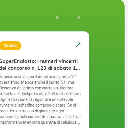
chevron_left
navigate_next
north_east
Risultati
Risultati
SuperEnalotto: i numeri vincenti
SuperEnal
del concorso n. 123 di sabato 1
del concor
agosto 2026
luglio 20
Ennesimo rinvio per il debutto del punto "6"
Il luglio del 2
quest'anno. Manca anche il punto '5+', ma
parlando di S
l'assenza del primo comporta un'ulteriore
a cui manca 
crescita del Jackpot a oltre 204 milioni di euro.
tempo, il punt
Ogni estrazione fa registrare un notevole
al Jackpot che
numero di schedine cartacee giocate. Se si
Puoi partecip
considera la massa di gioco per ogni
modi: compila
concorso, pochi centimetri quadrati di carta si
in un punto v
trasformano in enormi quantità di cellulosa.
online tramit
Per proteggere l'ambiente, il gioco online
il gioco onlin