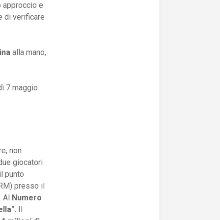
to approccio e
e di verificare
ina
alla mano,
dì 7 maggio
re, non
due giocatori
l punto
M) presso il
. Al
Numero
ella".
Il