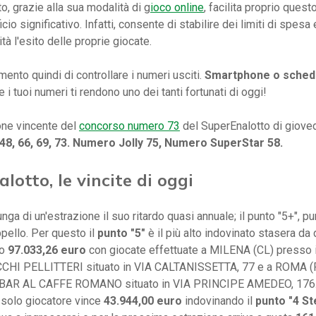
o, grazie alla sua modalità di g
ioco online
, facilita proprio ques
cio significativo. Infatti, consente di stabilire dei limiti di spesa 
tà l'esito delle proprie giocate.
mento quindi di controllare i numeri usciti.
Smartphone o sched
 i tuoi numeri ti rendono uno dei tanti fortunati di oggi!
ne vincente del
concorso numero 73
del SuperEnalotto di giove
, 48, 66, 69, 73. Numero Jolly 75, Numero SuperStar 58.
lotto, le vincite di oggi
lunga di un'estrazione il suo ritardo quasi annuale; il punto "5+", pu
ppello. Per questo il
punto "5"
è il più alto indovinato stasera da 
no
97.033,26 euro
con giocate effettuate a MILENA (CL) presso i
CHI PELLITTERI situato in VIA CALTANISSETTA, 77 e a ROMA (R
a BAR AL CAFFE ROMANO situato in VIA PRINCIPE AMEDEO, 176
solo giocatore vince
43.944,00 euro
indovinando il
punto "4 St