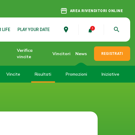
storefront
AREA RIVENDITORI ONLINE
place
search
 LIFE
PLAY YOUR DATE
Verifica
Vincitori
News
REGISTRATI
vincite
Vincite
Risultati
Promozioni
Iniziative