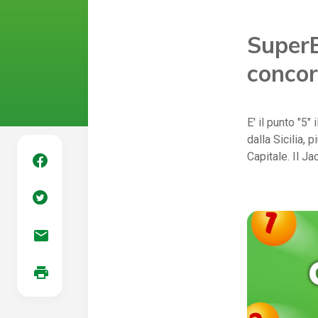
SuperE
concor
E' il punto "5"
dalla Sicilia, 
Capitale. Il Ja
mail
print