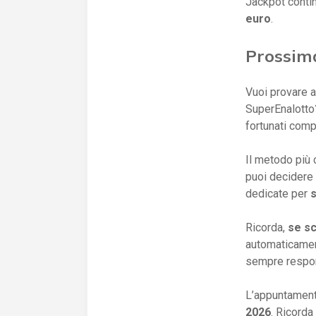
Jackpot contin
euro
.
Prossim
Vuoi provare a
SuperEnalotto?
fortunati compr
Il metodo più 
puoi decidere
dedicate per
Ricorda,
se sc
automaticamen
sempre respon
L’appuntament
2026
. Ricord