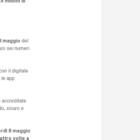
4 milioni di
8 maggio
del
uoi sei numeri
con il digitale
 le app
te accreditate
o, sicuro e
rdì 8 maggio
attro volte a