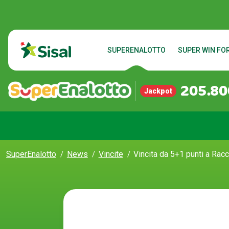
SUPERENALOTTO
SUPER WIN FOR
205.80
Jackpot
SuperEnalotto
News
Vincite
Vincita da 5+1 punti a Rac