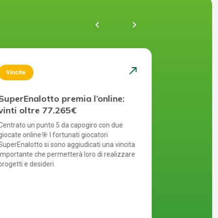
chevron_left
navigate_next
north_east
Vincite
Vincite
SuperEnalotto premia l’online:
SuperEnal
vinti oltre 77.265€
sul Navigl
Centrato un punto 5 da capogiro con due
A Cernusco su
giocate online🎯 I fortunati giocatori
un 1 punto 5 
SuperEnalotto si sono aggiudicati una vincita
ha giocato a 
importante che permetterà loro di realizzare
una vincita i
progetti e desideri.
realizzare alc