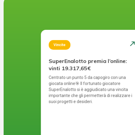
north_east
north_ea
Vincite
mozioni
SuperEnalotto premia l’online:
mi: vinti
vinti 19.317,65€
0 punti 2! 🎯 I
Centrato un punto 5 da capogiro con una
tto si sono
giocata online🎯 Il fortunato giocatore
e che gli
SuperEnalotto si è aggiudicato una vincita
ogetti e
importante che gli permetterà di realizzare i
suoi progetti e desideri.