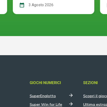
date_range
d
3 Agosto 2026
GIOCHI NUMERICI
SEZIONI
SuperEnalotto
Scopri il gioc
Super Win for Life
Ultima estra