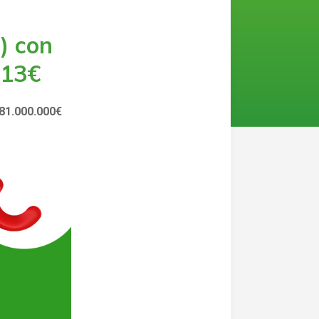
) con
,13€
 81.000.000€