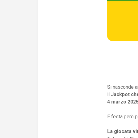
Si nasconde an
il
Jackpot che
4 marzo 2025
È festa però p
La giocata v