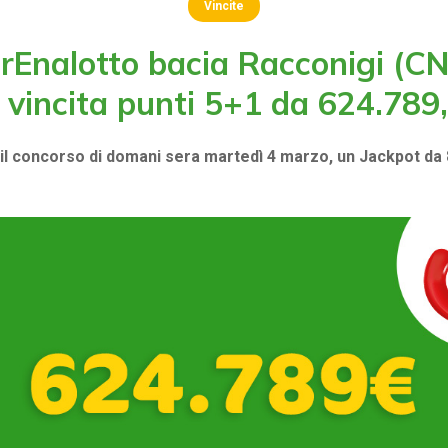
Vincite
rEnalotto bacia Racconigi (CN
 vincita punti 5+1 da 624.789
r il concorso di domani sera martedì 4 marzo, un Jackpot da