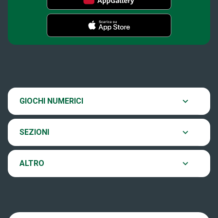
SuperEnalotto
Super Win for Life
Scopri il gioco
SiVinceTutto
Chi siamo
Ultima estrazione
GIOCHI NUMERICI
Eurojackpot
Contatti
Archivio estrazioni
SEZIONI
VinciCasa
Notifiche
Verifica vincite
ALTRO
Win for Life
Accessibilità
Vincitori
Play Your Date