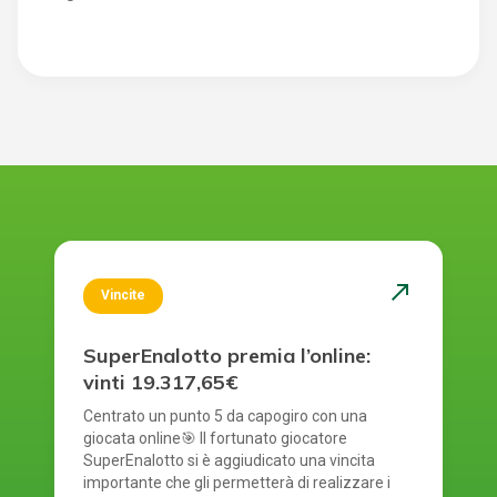
north_east
Vincite
SuperEnalotto premia l’online:
vinti 19.317,65€
Centrato un punto 5 da capogiro con una
giocata online🎯 Il fortunato giocatore
SuperEnalotto si è aggiudicato una vincita
importante che gli permetterà di realizzare i