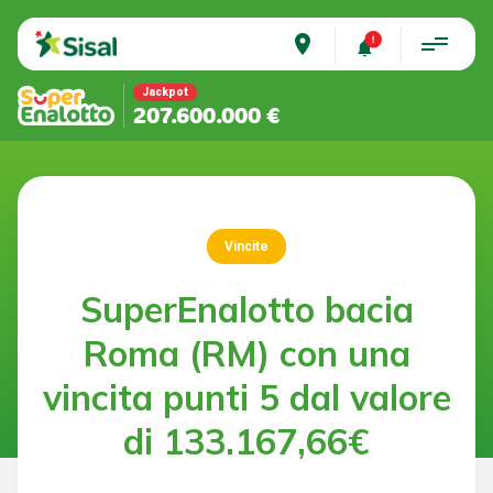
place
Jackpot
207.600.000 €
Vincite
SuperEnalotto bacia
Roma (RM) con una
vincita punti 5 dal valore
di 133.167,66€