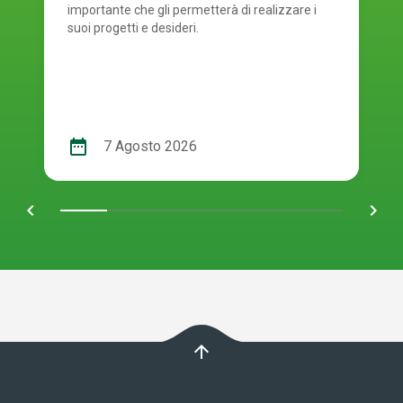
importante che gli permetterà di realizzare i
suoi progetti e desideri.
date_range
7 Agosto 2026
chevron_left
navigate_next
arrow_upward