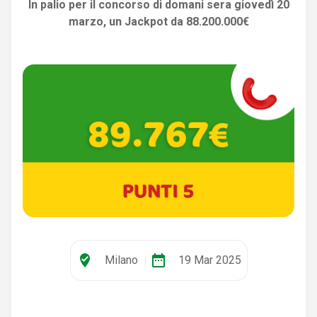
In palio per il concorso di domani sera giovedì 20
marzo, un Jackpot da 88.200.000€
where_to_vote
date_range
Milano
|
19 Mar 2025