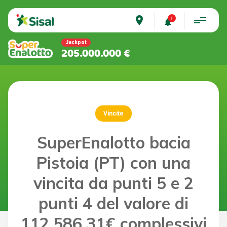
place
Jackpot
205.000.000 €
Vincite
SuperEnalotto bacia
Pistoia (PT) con una
vincita da punti 5 e 2
punti 4 del valore di
112.586,31€ complessivi