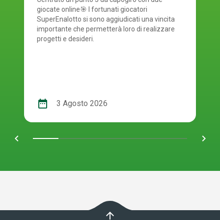
giocate online🎯 I fortunati giocatori
SuperEnalotto si sono aggiudicati una vincita
importante che permetterà loro di realizzare
progetti e desideri.
date_range
3 Agosto 2026
chevron_left
navigate_next
arrow_upward