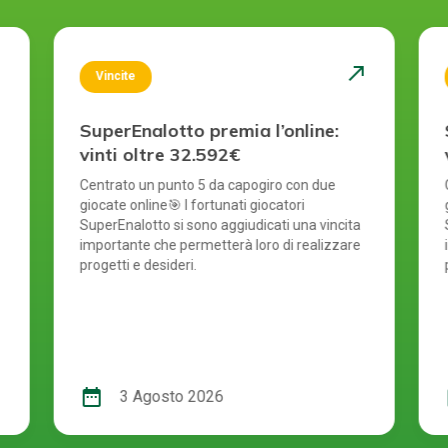
st
north_east
Vincite
SuperEnalotto premia l’online:
vinti oltre 32.592€
Centrato un punto 5 da capogiro con due
giocate online🎯 I fortunati giocatori
SuperEnalotto si sono aggiudicati una vincita
importante che permetterà loro di realizzare
progetti e desideri.
date_range
d
3 Agosto 2026