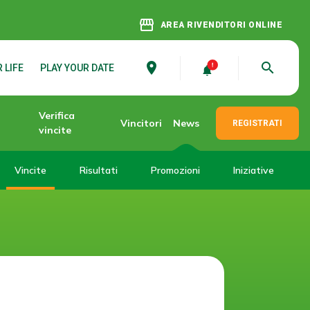
storefront
AREA RIVENDITORI ONLINE
place
search
 LIFE
PLAY YOUR DATE
Verifica
Vincitori
News
REGISTRATI
vincite
Vincite
Risultati
Promozioni
Iniziative