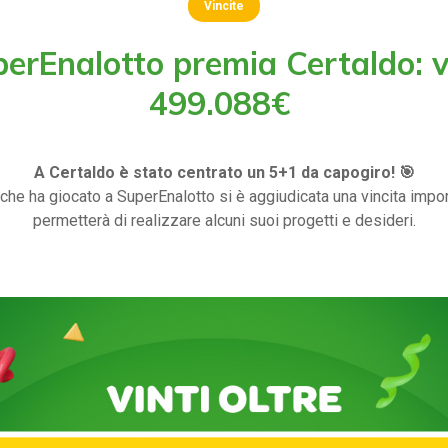
Vincite
erEnalotto premia Certaldo: v
499.088€ ​
A Certaldo è stato centrato un 5+1 da capogiro! 🎯
che ha giocato a SuperEnalotto si è aggiudicata una vincita impor
permetterà di realizzare alcuni suoi progetti e desideri.