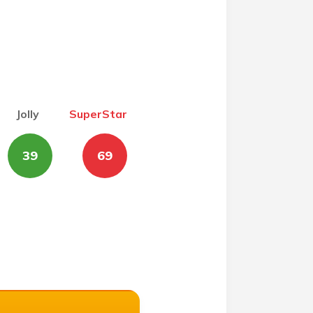
Jolly
SuperStar
39
69