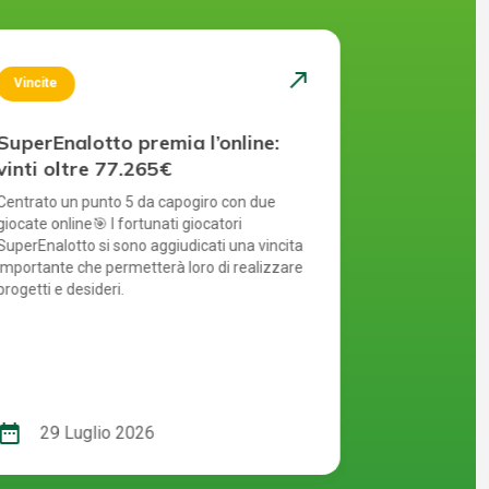
north_east
Vincite
Vincite
SuperEnalotto premia l’online:
SuperEnal
vinti oltre 77.265€
sul Navigl
Centrato un punto 5 da capogiro con due
A Cernusco su
giocate online🎯 I fortunati giocatori
un 1 punto 5 
SuperEnalotto si sono aggiudicati una vincita
ha giocato a 
importante che permetterà loro di realizzare
una vincita i
progetti e desideri.
realizzare alc
ate_range
date_range
29 Luglio 2026
27 Lug