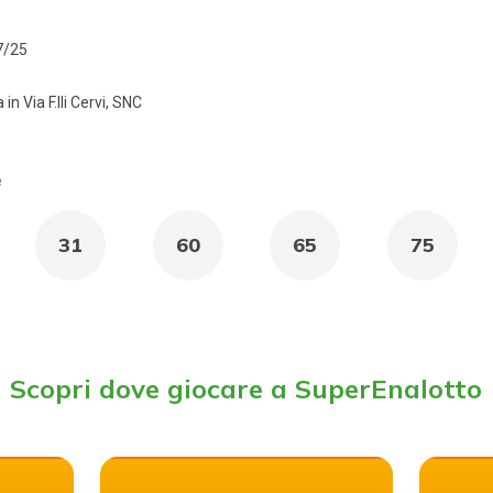
7/25
in Via F.lli Cervi, SNC
e
31
60
65
75
Scopri dove giocare a SuperEnalotto