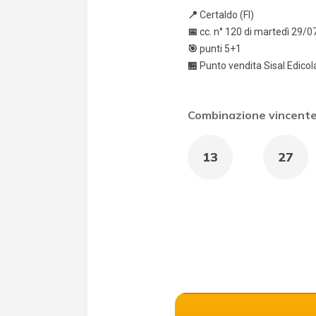
📍
Certaldo (FI)
📅
cc. n° 120 di martedì 29/0
🎯
punti 5+1
🏪
Punto vendita Sisal Edicola 
Combinazione vincent
13
27