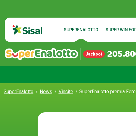
SUPERENALOTTO
SUPER WIN FOR
205.80
Jackpot
SuperEnalotto
News
Vincite
SuperEnalotto premia Ferent