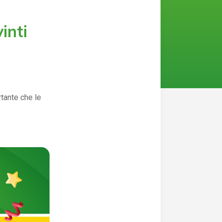
inti
tante che le