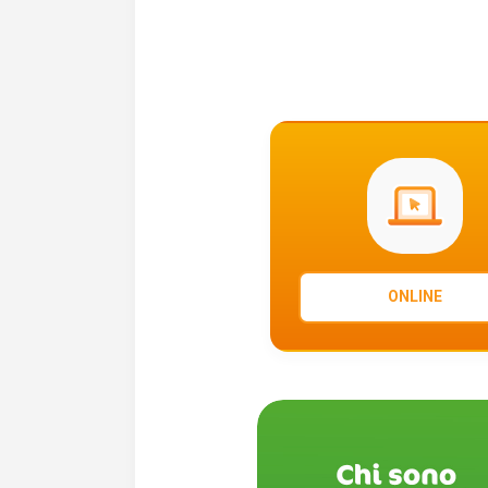
ONLINE