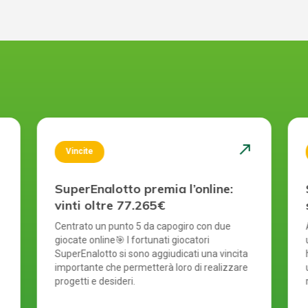
st
north_east
Vincite
SuperEnalotto premia l’online:
vinti oltre 77.265€
Centrato un punto 5 da capogiro con due
giocate online🎯 I fortunati giocatori
SuperEnalotto si sono aggiudicati una vincita
importante che permetterà loro di realizzare
progetti e desideri.