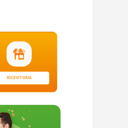
RICEVITORIA