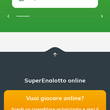
chevron_left
navigate_next
arrow_upward
SuperEnalotto online
Vuoi giocare online?
Scegli un rivenditore autorizzato e apri il