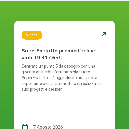
north_east
Vincite
SuperEnalotto premia l’online:
vinti 19.317,65€
Centrato un punto 5 da capogiro con una
giocata online🎯 Il fortunato giocatore
SuperEnalotto si è aggiudicato una vincita
importante che gli permetterà di realizzare i
suoi progetti e desideri.
date_range
7 Agosto 2026