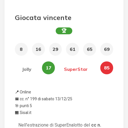
Giocata vincente
🏆
8
16
29
61
65
69
17
85
Jolly
SuperStar
📍
Online
📅
cc. n° 199 di sabato 13/12/25
🎯
punti 5
🏪
Sisal.it
Nell’estrazione di SuperEnalotto del
cc n.