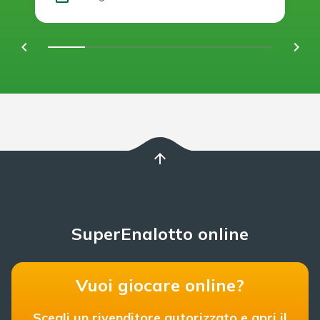
chevron_left
navigate_next
arrow_upward
SuperEnalotto online
Vuoi giocare online?
Scegli un rivenditore autorizzato e apri il