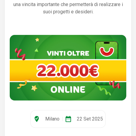
una vincita importante che permetterà di realizzare i
suoi progetti e desideri.
where_to_vote
date_range
Milano
|
22 Set 2025