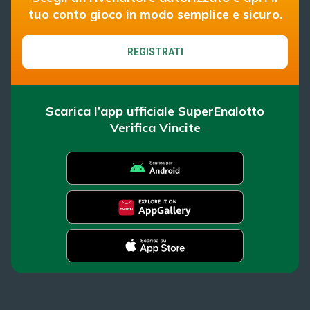
tuo conto gioco in modo semplice e sicuro.
REGISTRATI
Scarica l’app ufficiale SuperEnalotto
Verifica Vincite
SuperEnalotto
Super Win for Life
Scopri il gioco