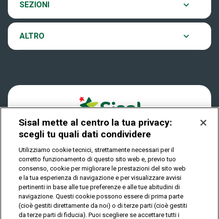
Archivio estrazioni
SEZIONI
VinciCasa
Notifiche
Verifica vincite
ALTRO
Win for Life
Accessibilità
Vincitori
Play Your Date
Cookies
News
Sisal mette al centro la tua privacy:
Privacy
scegli tu quali dati condividere
Utilizziamo cookie tecnici, strettamente necessari per il
corretto funzionamento di questo sito web e, previo tuo
IL GIOCO È VIETATO AI MINORI E PUÒ CAUSARE
consenso, cookie per migliorare le prestazioni del sito web
DIPENDENZA PATOLOGICA
e la tua esperienza di navigazione e per visualizzare avvisi
pertinenti in base alle tue preferenze e alle tue abitudini di
navigazione. Questi cookie possono essere di prima parte
(cioè gestiti direttamente da noi) o di terze parti (cioè gestiti
© Copyright Sisal Italia S.p.A. - P.I. 02433760135
da terze parti di fiducia). Puoi scegliere se accettare tutti i