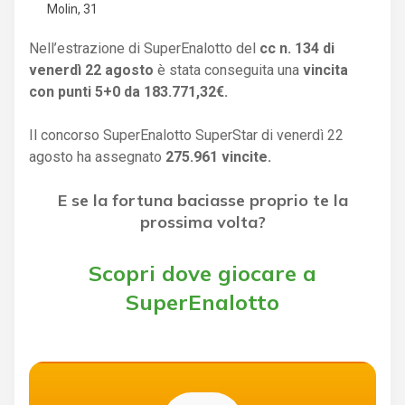
Molin, 31
Nell’estrazione di SuperEnalotto del
cc n. 134 di
venerdì 22 agosto
è stata conseguita una
vincita
con punti 5+0 da 183.771,32€.
Il concorso SuperEnalotto SuperStar di venerdì 22
agosto ha assegnato
275.961 vincite.
E se la fortuna baciasse proprio te la
prossima volta?
Scopri dove giocare a
SuperEnalotto