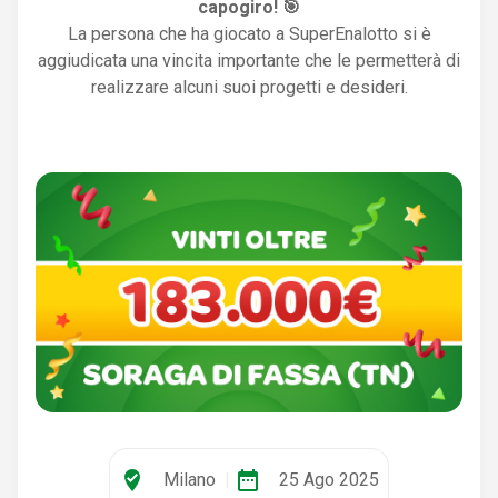
capogiro! 🎯
La persona che ha giocato a SuperEnalotto si è
aggiudicata una vincita importante che le permetterà di
realizzare alcuni suoi progetti e desideri.
where_to_vote
date_range
Milano
|
25 Ago 2025