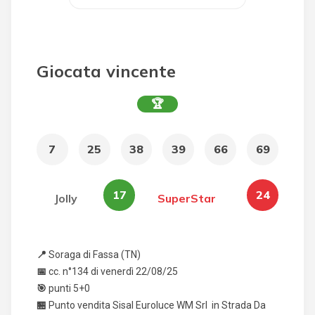
Giocata vincente
🏆
7
25
38
39
66
69
17
24
Jolly
SuperStar
📍
Soraga di Fassa (TN)
📅
cc. n°134 di venerdì 22/08/25
🎯
punti 5+0
🏪
Punto vendita Sisal Euroluce WM Srl in Strada Da