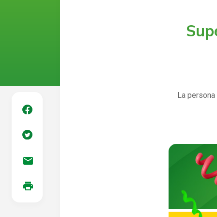
Supe
La persona 
mail
print