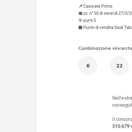
📍
Casorate Primo
📅
cc. n° 50 di venerdì 27/3/2
🎯
punti 5
🏪
Punto di vendita Sisal Tabac
Combinazione vincent
6
22
Nell’estr
consegui
Il concor
310.679 