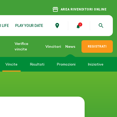
storefront
AREA RIVENDITORI ONLINE
place
search
 LIFE
PLAY YOUR DATE
Verifica
Vincitori
News
REGISTRATI
vincite
Vincite
Risultati
Promozioni
Iniziative