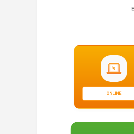
ONLINE