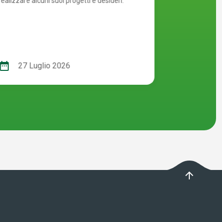
realizzare alcuni suoi progetti e desideri.
alcuni suoi pr
ate_range
date_range
27 Luglio 2026
20 Lug
arrow_upward