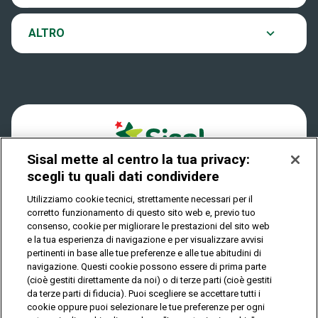
VinciCasa
Notifiche
Verifica vincite
ALTRO
Win for Life
Accessibilità
Vincitori
Play Your Date
Cookies
News
Sisal mette al centro la tua privacy:
Privacy
scegli tu quali dati condividere
Utilizziamo cookie tecnici, strettamente necessari per il
corretto funzionamento di questo sito web e, previo tuo
IL GIOCO È VIETATO AI MINORI E PUÒ CAUSARE
consenso, cookie per migliorare le prestazioni del sito web
DIPENDENZA PATOLOGICA
e la tua esperienza di navigazione e per visualizzare avvisi
pertinenti in base alle tue preferenze e alle tue abitudini di
navigazione. Questi cookie possono essere di prima parte
(cioè gestiti direttamente da noi) o di terze parti (cioè gestiti
© Copyright Sisal Italia S.p.A. - P.I. 02433760135
da terze parti di fiducia). Puoi scegliere se accettare tutti i
Mappa
cookie oppure puoi selezionare le tue preferenze per ogni
Privacy
Cookies
del