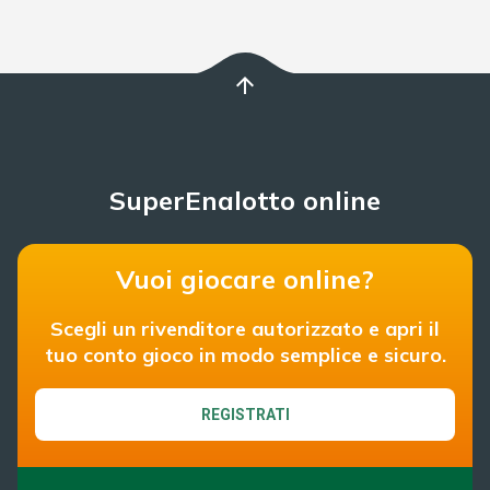
arrow_upward
SuperEnalotto online
Vuoi giocare online?
Scegli un rivenditore autorizzato e apri il
tuo conto gioco in modo semplice e sicuro.
REGISTRATI