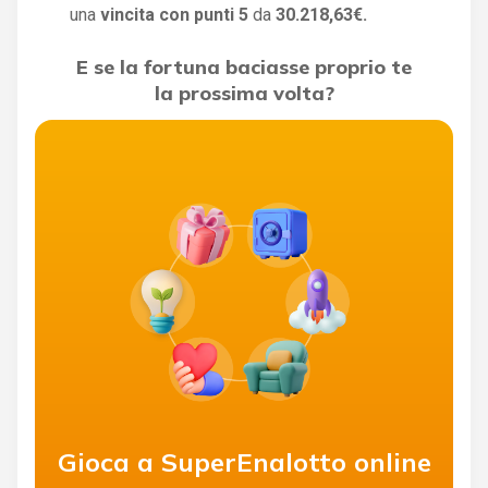
una
vincita con punti 5
da
30.218,63€.
E se la fortuna baciasse proprio te
la prossima volta?
Gioca a SuperEnalotto online