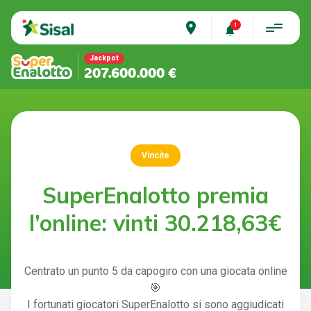
place
Jackpot
207.600.000 €
Vincite
SuperEnalotto premia
l’online: vinti 30.218,63€
Centrato un punto 5 da capogiro con una giocata online
🎯
I fortunati giocatori SuperEnalotto si sono aggiudicati