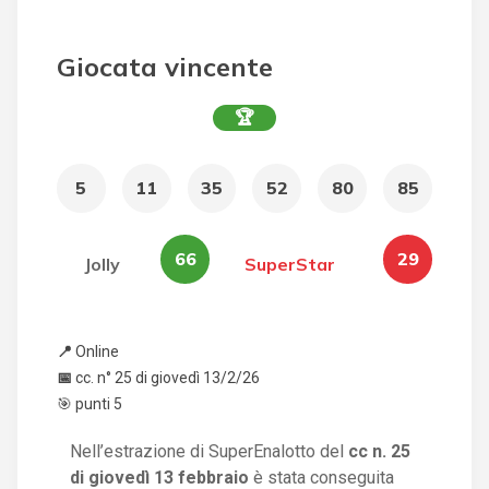
Giocata vincente
🏆
5
11
35
52
80
85
66
29
Jolly
SuperStar
📍
Online
📅
cc. n° 25 di giovedì 13/2/26
🎯
punti 5
Nell’estrazione di SuperEnalotto del
cc n. 25
di giovedì 13 febbraio
è stata conseguita