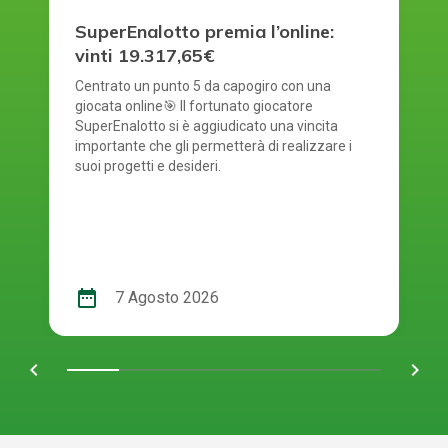
SuperEnalotto premia l’online:
vinti 19.317,65€
Centrato un punto 5 da capogiro con una
giocata online🎯 Il fortunato giocatore
SuperEnalotto si è aggiudicato una vincita
importante che gli permetterà di realizzare i
suoi progetti e desideri.
date_range
7 Agosto 2026
chevron_left
navigate_next