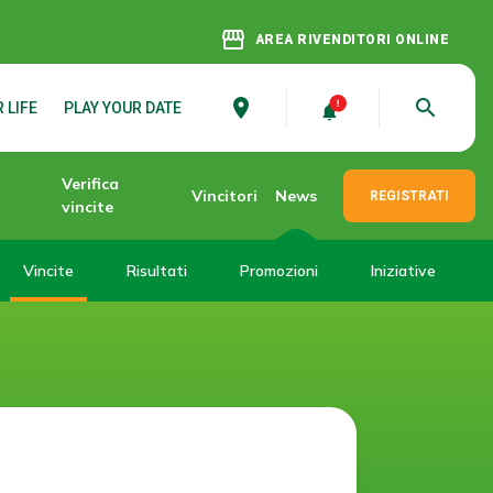
storefront
AREA RIVENDITORI ONLINE
place
search
 LIFE
PLAY YOUR DATE
Verifica
Vincitori
News
REGISTRATI
vincite
Vincite
Risultati
Promozioni
Iniziative