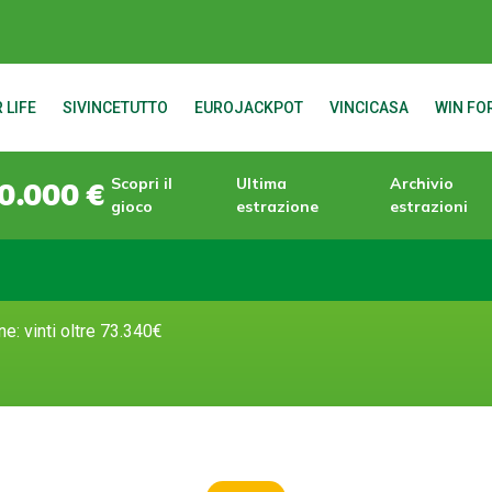
 LIFE
SIVINCETUTTO
EUROJACKPOT
VINCICASA
WIN FOR
Scopri il
Ultima
Archivio
0.000 €
gioco
estrazione
estrazioni
ne: vinti oltre 73.340€