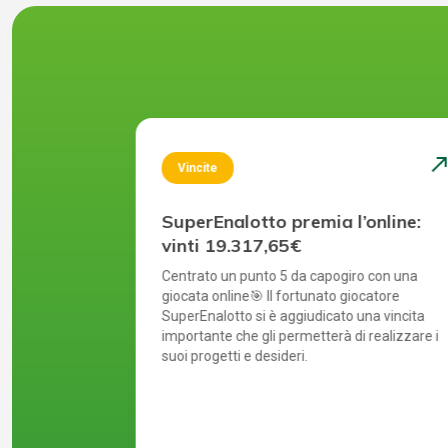
north_east
north_ea
Vincite
mozioni
SuperEnalotto premia l’online:
mi: vinti
vinti 19.317,65€
0 punti 2! 🎯 I
Centrato un punto 5 da capogiro con una
tto si sono
giocata online🎯 Il fortunato giocatore
e che gli
SuperEnalotto si è aggiudicato una vincita
ogetti e
importante che gli permetterà di realizzare i
suoi progetti e desideri.