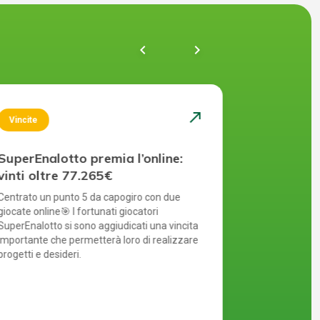
chevron_left
navigate_next
north_east
Vincite
Vincite
SuperEnalotto premia l’online:
SuperEnal
vinti oltre 77.265€
sul Navigl
Centrato un punto 5 da capogiro con due
A Cernusco su
giocate online🎯 I fortunati giocatori
un 1 punto 5 
SuperEnalotto si sono aggiudicati una vincita
ha giocato a 
importante che permetterà loro di realizzare
una vincita i
progetti e desideri.
realizzare alc