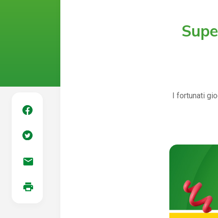
Super
I fortunati g
mail
print