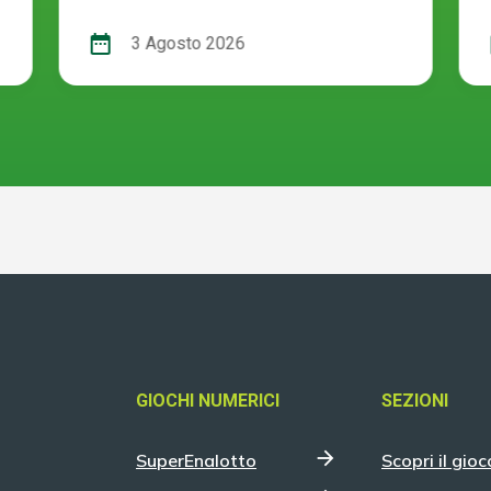
date_range
d
3 Agosto 2026
GIOCHI NUMERICI
SEZIONI
SuperEnalotto
Scopri il gioc