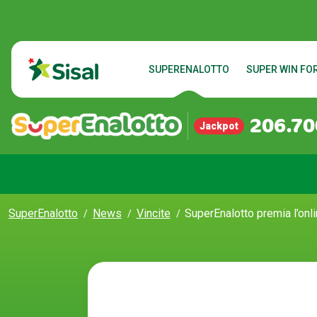
SUPERENALOTTO
SUPER WIN FOR
206.70
Jackpot
SuperEnalotto
News
Vincite
SuperEnalotto premia l’onli