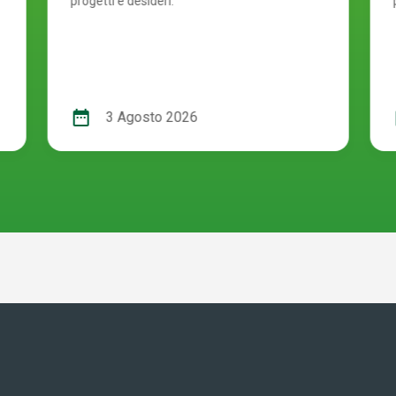
progetti e desideri.
date_range
d
3 Agosto 2026