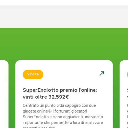
st
north_east
Vincite
SuperEnalotto premia l’online:
vinti oltre 32.592€
Centrato un punto 5 da capogiro con due
giocate online🎯 I fortunati giocatori
SuperEnalotto si sono aggiudicati una vincita
importante che permetterà loro di realizzare