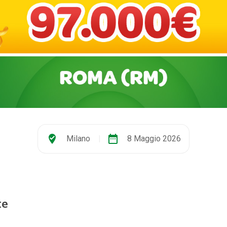
where_to_vote
date_range
Milano
|
8 Maggio 2026
te