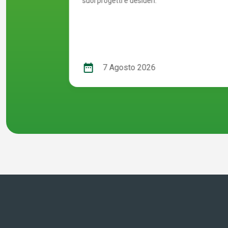
suoi progetti e desideri.
date_range
7 Agosto 2026