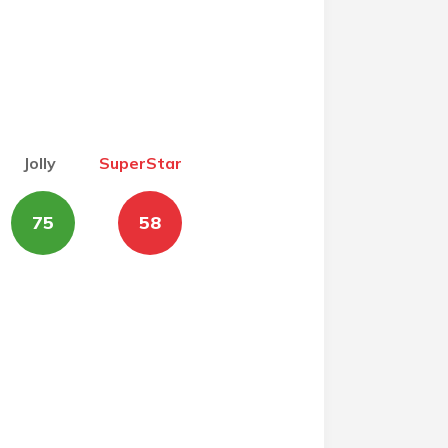
Jolly
SuperStar
75
58
a