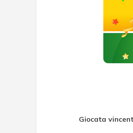
Giocata vincen