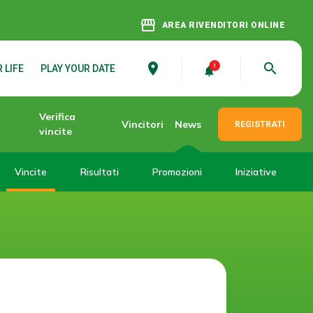
storefront
AREA RIVENDITORI ONLINE
place
search
 LIFE
PLAY YOUR DATE
Verifica
Vincitori
News
REGISTRATI
vincite
Vincite
Risultati
Promozioni
Iniziative