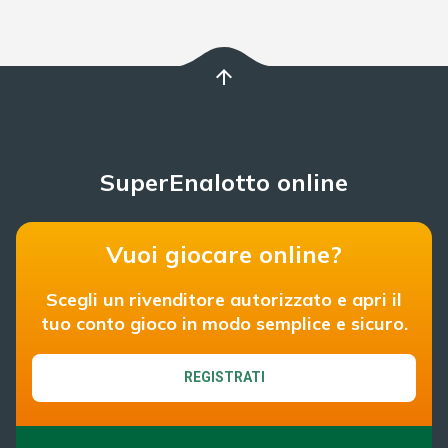
arrow_upward
SuperEnalotto online
Vuoi giocare online?
Scegli un rivenditore autorizzato e apri il
tuo conto gioco in modo semplice e sicuro.
REGISTRATI