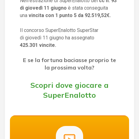
Nell’estrazione di SuperEnalotto del
cc n. 93
di giovedì 11 giugno
è stata conseguita
una
vincita con 1 punto 5 da 92.519,52€.
Il concorso SuperEnalotto SuperStar
di giovedì 11 giugno ha assegnato
425.301
vincite.
E se la fortuna baciasse proprio te
la prossima volta?
Scopri dove giocare a
SuperEnalotto