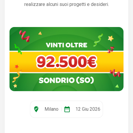
realizzare alcuni suoi progetti e desideri.
where_to_vote
date_range
Milano
|
12 Giu 2026